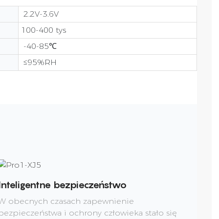
2.2V-3.6V
100-400 tys
-40-85℃
≤95%RH
Inteligentne bezpieczeństwo
W obecnych czasach zapewnienie
bezpieczeństwa i ochrony człowieka stało się