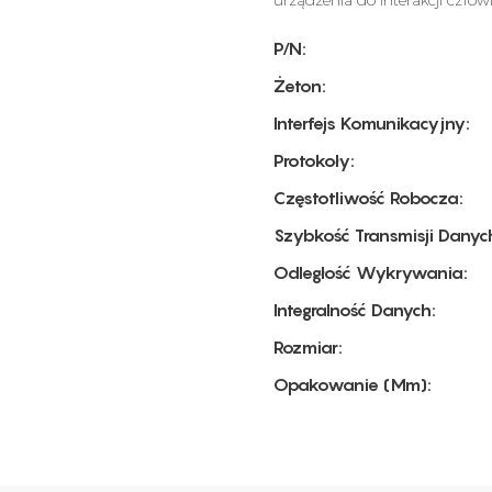
urządzenia do interakcji czło
P/N:
Żeton:
Interfejs Komunikacyjny:
Protokoły:
Częstotliwość Robocza:
Szybkość Transmisji Danyc
Odległość Wykrywania:
Integralność Danych:
Rozmiar:
Opakowanie (mm):