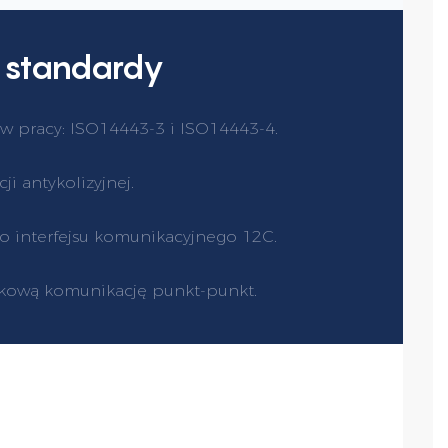
 standardy
 pracy: ISO14443-3 i ISO14443-4.
ji antykolizyjnej.
 interfejsu komunikacyjnego 12C.
kową komunikację punkt-punkt.