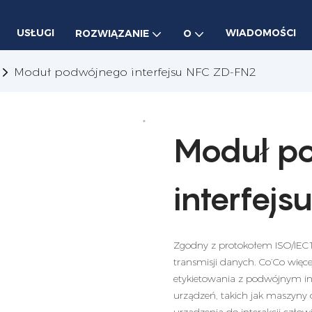
USŁUGI
WIADOMOŚCI
ROZWIĄZANIE
O
Moduł podwójnego interfejsu NFC ZD-FN2
Moduł p
interfej
Zgodny z protokołem ISO/IEC1
transmisji danych. Co’Co więce
etykietowania z podwójnym int
urządzeń, takich jak maszyny 