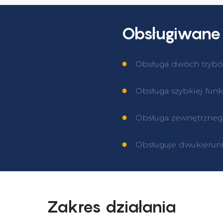
Obsługiwane
●
Obsługa dwóch trybów
●
Obsługa szybkiej funkc
●
Obsługa zewnętrznego
●
Obsługuje dwukierun
Zakres działania