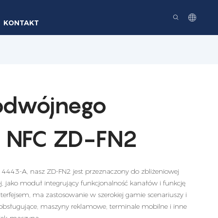
KONTAKT
odwójnego
su NFC ZD-FN2
4443-A, nasz ZD-FN2 jest przeznaczony do zbliżeniowej
j, jako moduł integrujący funkcjonalność kanałów i funkcję
erfejsem, ma zastosowanie w szerokiej gamie scenariuszy i
obsługujące, maszyny reklamowe, terminale mobilne i inne