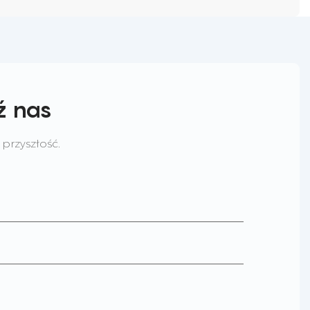
ź nas
przyszłość.