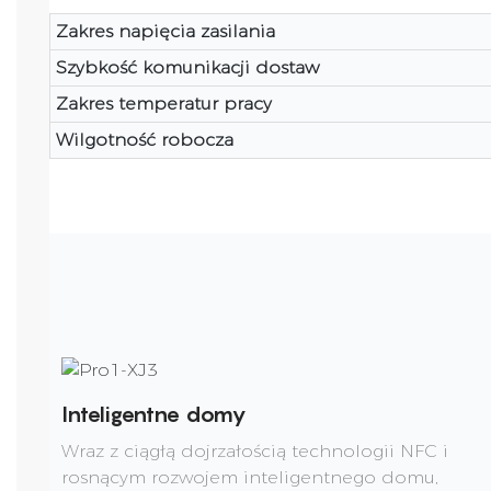
Zakres napięcia zasilania
Szybkość komunikacji dostaw
Zakres temperatur pracy
Wilgotność robocza
Inteligentne domy
Wraz z ciągłą dojrzałością technologii NFC i
rosnącym rozwojem inteligentnego domu,