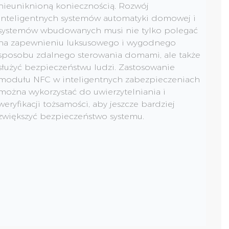
nieuniknioną koniecznością. Rozwój
inteligentnych systemów automatyki domowej i
systemów wbudowanych musi nie tylko polegać
na zapewnieniu luksusowego i wygodnego
sposobu zdalnego sterowania domami, ale także
służyć bezpieczeństwu ludzi. Zastosowanie
modułu NFC w inteligentnych zabezpieczeniach
można wykorzystać do uwierzytelniania i
weryfikacji tożsamości, aby jeszcze bardziej
zwiększyć bezpieczeństwo systemu.