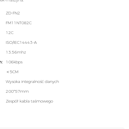
wiek-maszyna.
ZD-FN2
FM11NT082C
12C
ISO/IEC14443-A
13.56mhz
h:
106kbps
＜5CM
Wysoka integralność danych
200*57mm
Zespół kabla taśmowego