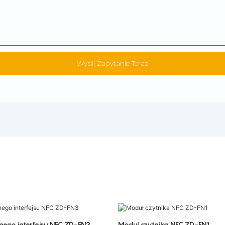
Wyślij Zapytanie Teraz
ego interfejsu NFC ZD-FN3
Moduł czytnika NFC ZD-FN1