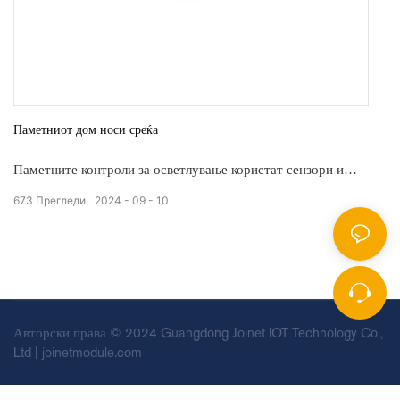
Паметниот дом носи среќа
Паметните контроли за осветлување користат сензори и
автоматизирани системи за прилагодување на
673
Прегледи
2024
09
10
осветлувањето врз основа на зафатеноста и амбиенталните
услови, заштедувајќи енергија и подобрувајќи го амбиентот
и во комерцијални и во станбени поставки.
Авторски права © 2024 Guangdong Joinet IOT Technology Co.,
Ltd | joinetmodule.com