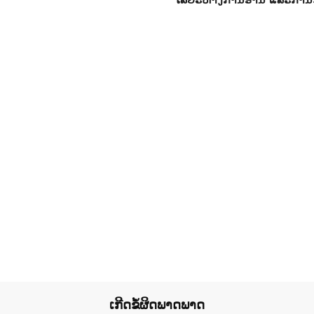
ເກີດຂໍ້ຜິດພາດພາດ