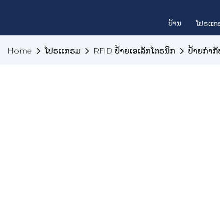
ບ້ານ
ໂປຣເເກ
Home
ໂປຣເເກຣມ
RFID ປ້າຍເອເລັກໂຕຣນິກ
ປ້າຍກຳກ