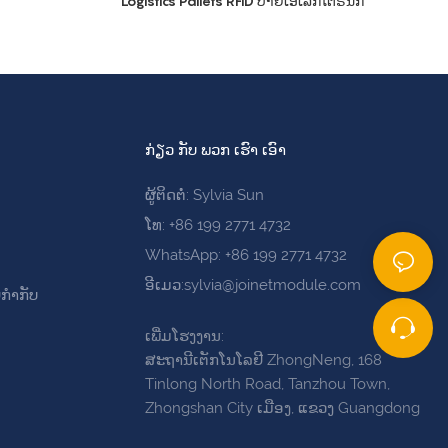
Logistics Pallets RFID ປ້າຍເອເລັກໂຕຣນິກ
ກ່ຽວ ກັບ ພວກ ເຮົາ ເອົາ
ຜູ້ຕິດຕໍ່: Sylvia Sun
ໂທ: +86 199 2771 4732
WhatsApp: +86 199 2771 4732
ອີເມວ:sylvia@joinetmodule.com
ຍກຳກັບ
ເພີ່ມໂຮງງານ:
ສະຖານີເຕັກໂນໂລຢີ ZhongNeng, 168
Tinlong North Road, Tanzhou Town,
Zhongshan City ເມືອງ, ແຂວງ Guangdong