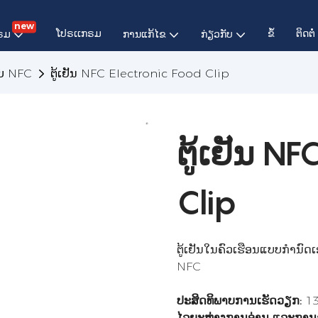
new
ໂປຣເເກຣມ
ຂໍ້
ຕິດຕໍ່
ຣມ
ການແກ້ໄຂ
ກ່ຽວກັບ
ັບ NFC
ຕູ້ເຢັນ NFC Electronic Food Clip
ຕູ້ເຢັນ NF
Clip
ຕູ້ເຢັນໃນຄົວເຮືອນແບບກຳນົດເ
NFC
ປະສິດທິພາບການເຮັດວຽກ:
1
ໄລຍະຫ່າງການອ່ານ ແລະກາ