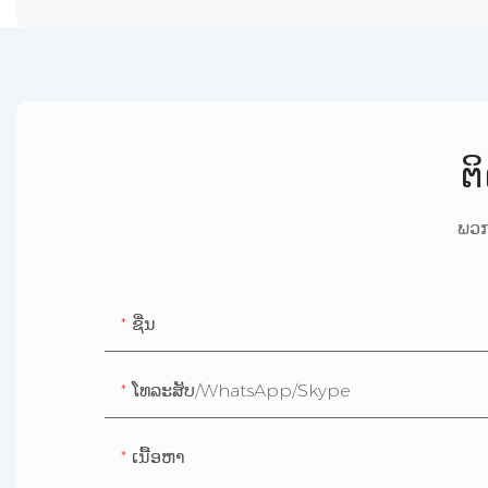
ຕ
ພວກ
ຊື່ນ
ໂທລະສັບ/WhatsApp/Skype
ເນື້ອຫາ