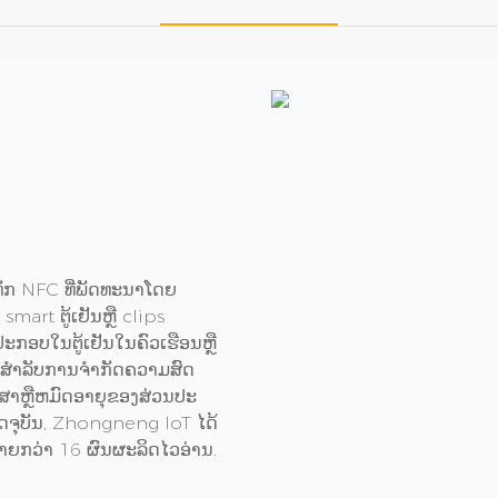
ັກ NFC ທີ່ພັດທະນາໂດຍ
mart ຕູ້ເຢັນຫຼື clips
ະກອບໃນຕູ້ເຢັນໃນຄົວເຮືອນຫຼື
ຈິງສໍາລັບການຈໍາກັດຄວາມສົດ
າ​ຫຼື​ຫມົດ​ອາ​ຍຸ​ຂອງ​ສ່ວນ​ປະ​
 ໃນປັດຈຸບັນ, Zhongneng IoT ໄດ້
ຼາຍກວ່າ 16 ຜົນຜະລິດໄວອ່ານ.