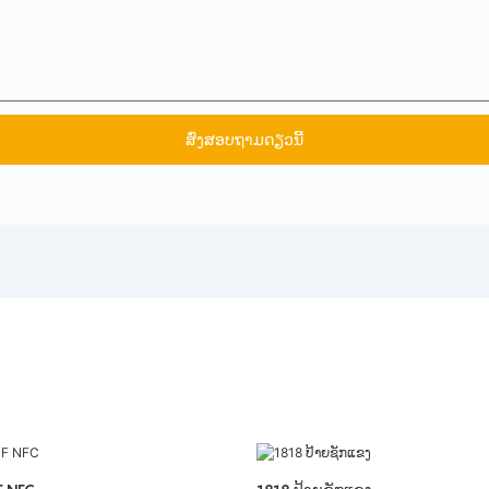
ສົ່ງສອບຖາມດຽວນີ້