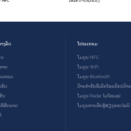
F NFC
1818 ປ້າຍຊັກແຂງ
ງທາງລັດ
ໂປຣເເກຣມ
ອນ
ໂມດູນ NFC
ດທາຍ
ໂມດູນ WiFi
ຣເເກຣມ
ໂມດູນ Bluetooth
ວກັບ
ປ້າຍກຳກັບອີເລັກໂທຣນິກ&ປ້າ
ສິນ:
ໂມດູນ Radar ໄມໂຄເວຟ
ດຂໍ້ຜິດພາດ
ໂມດູນການຮັບຮູ້ສຽງອອບໄລນ໌
ໍ່