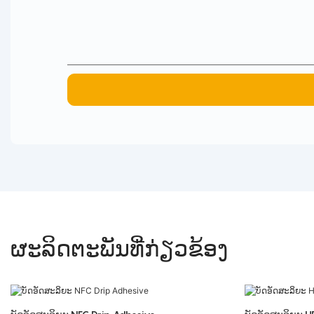
ຜະລິດຕະພັນທີ່ກ່ຽວຂ້ອງ