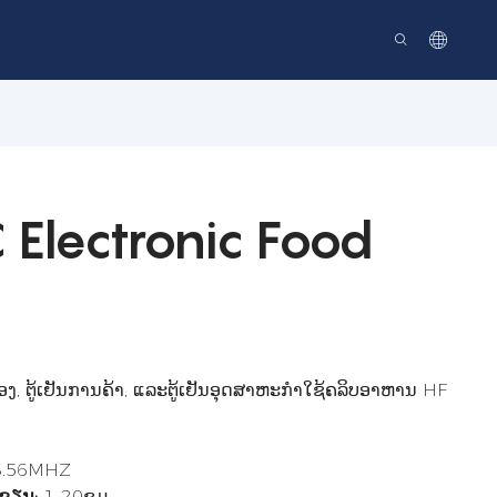
C Electronic Food
ອງ, ຕູ້ເຢັນການຄ້າ, ແລະຕູ້ເຢັນອຸດສາຫະກໍາໃຊ້ຄລິບອາຫານ HF
3.56MHZ
ນຂຽນ:
1-20ຊມ