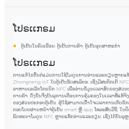
ໂປຣເເກຣມ
●
ຕູ້ເຢັນໃນຄົວເຮືອນ; ຕູ້ເຢັນການຄ້າ; ຕູ້ເຢັນອຸດສາຫະກໍາ
ໂປຣເເກຣມ
ການແກ້ໄຂຕົ້ນຕໍແມ່ນການໃຊ້ໂມດູນການອ່ານແລະຂຽນຫຼາຍແທ
Zhongneng IoT ໃນຕູ້ເຢັນອັດສະລິຍະ, ເຊິ່ງມີສະຕິກເກີ NFC s
ອາຫານເອເລັກໂຕຣນິກ NFC ເພື່ອອ່ານຂໍ້ມູນເວລາສົດຂອງສ່ວນປ
ການຄ້າ, ດັ່ງນັ້ນຈຶ່ງບັນລຸການເຕືອນການຄຸ້ມຄອງໃນເວລາທີ່ແທ້
ຂອງສ່ວນປະກອບຕູ້ເຢັນ. ຜູ້​ໃຊ້​ສາ​ມາດ​ເຂົ້າ​ໃຈ​ເວ​ລາ​ການ​ເກັບ​ຮັກ​ສ
ກອບ​ໂດຍ​ຜ່ານ​ຫນ້າ​ຈໍ​ຕູ້​ເຢັນ smart ຫຼື app ໂທລະ​ສັບ​ມື​ຖື​.
ພັດທະນາໂມດູນ NFC ຫຼາຍແທັກອ່ານແລະຂຽນ, ເຊິ່ງໄດ້ບັນລຸຫ