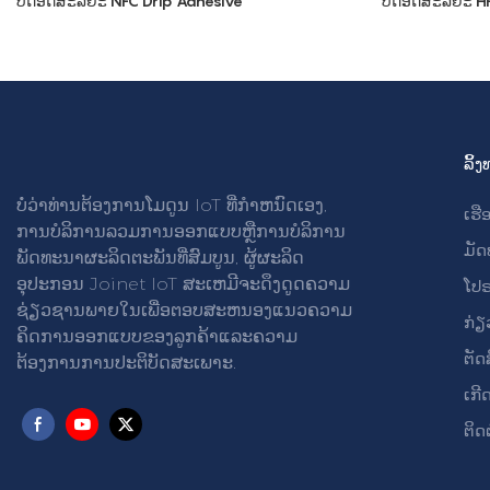
ບັດອັດສະລິຍະ NFC Drip Adhesive
ບັດອັດສະລິຍະ H
ລິ້
ບໍ່ວ່າທ່ານຕ້ອງການໂມດູນ IoT ທີ່ກໍາຫນົດເອງ,
ເຮື
ການບໍລິການລວມການອອກແບບຫຼືການບໍລິການ
ມັ
ພັດທະນາຜະລິດຕະພັນທີ່ສົມບູນ, ຜູ້ຜະລິດ
ອຸປະກອນ Joinet IoT ສະເຫມີຈະດຶງດູດຄວາມ
ໂປ
ຊ່ຽວຊານພາຍໃນເພື່ອຕອບສະຫນອງແນວຄວາມ
ກ່ຽ
ຄິດການອອກແບບຂອງລູກຄ້າແລະຄວາມ
ຕັດ
ຕ້ອງການການປະຕິບັດສະເພາະ.
ເກີ
ຕິດຕ