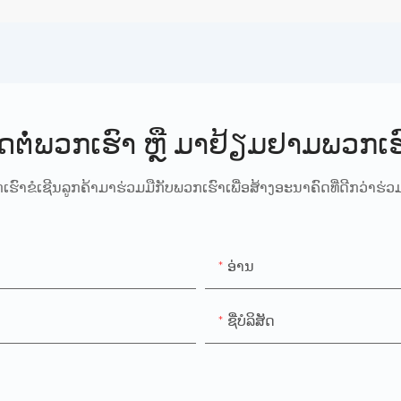
ິດຕໍ່ພວກເຮົາ ຫຼື ມາຢ້ຽມຢາມພວກເຮ
ເຮົາຂໍເຊີນລູກຄ້າມາຮ່ວມມືກັບພວກເຮົາເພື່ອສ້າງອະນາຄົດທີ່ດີກວ່າຮ່ວມ
ອ່ານ
ຊື່​ບໍ​ລິ​ສັດ