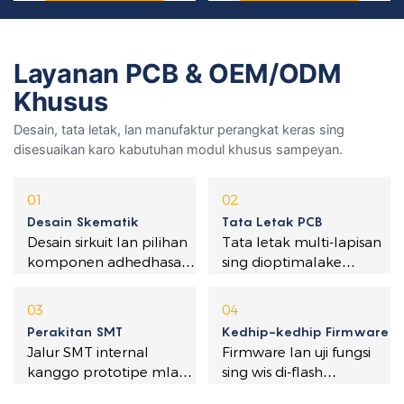
Layanan PCB & OEM/ODM
Khusus
Desain, tata letak, lan manufaktur perangkat keras sing
disesuaikan karo kabutuhan modul khusus sampeyan.
01
02
Desain Skematik
Tata Letak PCB
Desain sirkuit lan pilihan
Tata letak multi-lapisan
komponen adhedhasar
sing dioptimalake
spesifikasi lan anggaran
kanggo kinerja RF, EMI,
target sampeyan.
lan kemampuan
03
04
manufaktur.
Perakitan SMT
Kedhip-kedhip Firmware
Jalur SMT internal
Firmware lan uji fungsi
kanggo prototipe mlaku
sing wis di-flash
liwat produksi volume
sadurunge modul