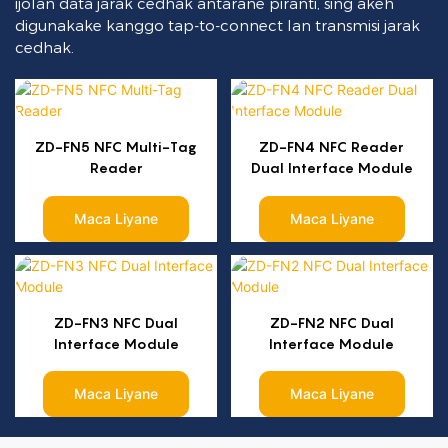
ijolan data jarak cedhak antarane piranti, sing akeh
digunakake kanggo tap-to-connect lan transmisi jarak
cedhak.
ZD-FN5 NFC Multi-Tag
ZD-FN4 NFC Reader
Reader
Dual Interface Module
Maca Liyane
Maca Liyane
ZD-FN3 NFC Dual
ZD-FN2 NFC Dual
Interface Module
Interface Module
Maca Liyane
Maca Liyane