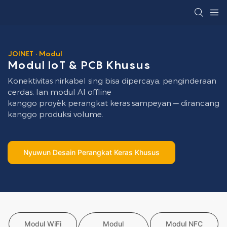
JOINET · Modul
Modul IoT & PCB Khusus
Konektivitas nirkabel sing bisa dipercaya, penginderaan
cerdas, lan modul AI offline
kanggo proyèk perangkat keras sampeyan — dirancang
kanggo produksi volume.
Nyuwun Desain Perangkat Keras Khusus
Modul WiFi
Modul
Modul NFC