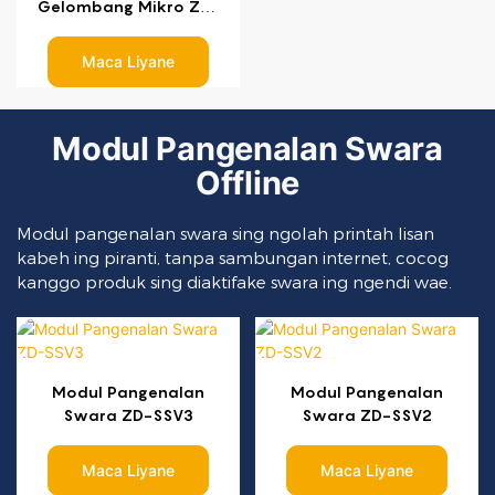
Gelombang Mikro ZD-
PhMW1 10.525GHz
Maca Liyane
Modul Pangenalan Swara
Offline
Modul pangenalan swara sing ngolah printah lisan
kabeh ing piranti, tanpa sambungan internet, cocog
kanggo produk sing diaktifake swara ing ngendi wae.
Modul Pangenalan
Modul Pangenalan
Swara ZD-SSV3
Swara ZD-SSV2
Maca Liyane
Maca Liyane