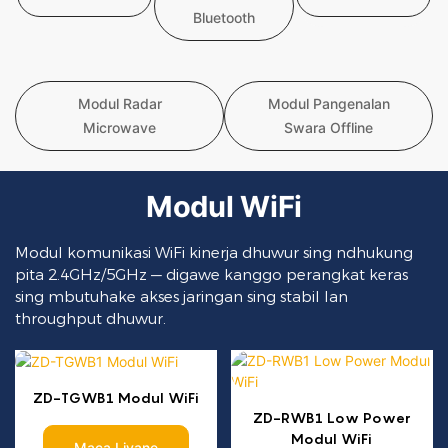
Bluetooth
Modul Radar
Modul Pangenalan
Microwave
Swara Offline
Modul WiFi
Modul komunikasi WiFi kinerja dhuwur sing ndhukung
pita 2.4GHz/5GHz — digawe kanggo perangkat keras
sing mbutuhake akses jaringan sing stabil lan
throughput dhuwur.
ZD-TGWB1 Modul WiFi
ZD-RWB1 Low Power
Modul WiFi
Maca Liyane