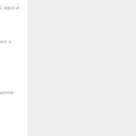
ú agus a
seo a
sonraí