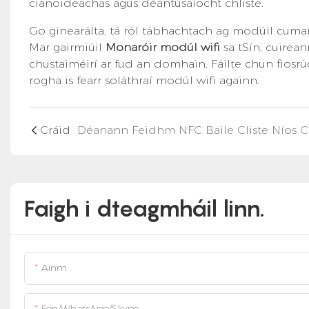
cianoideachas agus déantúsaíocht chliste.
Go ginearálta, tá ról tábhachtach ag modúil cumars
Mar gairmiúil
Monaróir modúl wifi
sa tSín, cuirean
chustaiméirí ar fud an domhain. Fáilte chun fios
rogha is fearr soláthraí modúl wifi againn.
Cráid
Faigh i dteagmháil linn.
Ainm
Fón/WhatsApp/Skype