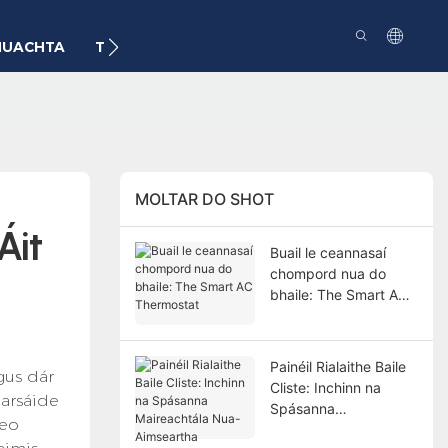
NUACHTA
TEAGMHÁIL
MOLTAR DO SHOT
Áit
Buail le ceannasaí
chompord nua do
bhaile: The Smart AC
Thermostat
Painéil Rialaithe Baile
gus dár
Cliste: Inchinn na
marsáide
Spásanna
seo
Maireachtála Nua-