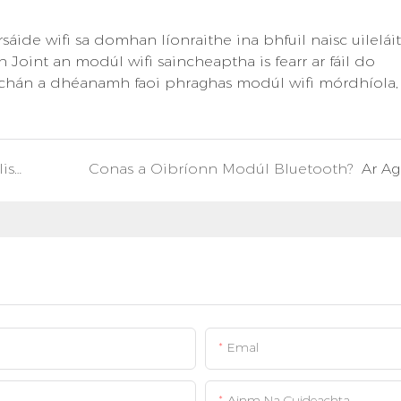
áide wifi sa domhan líonraithe ina bhfuil naisc uilelái
n Joint an modúl wifi saincheaptha is fearr ar fáil do
rúchán a dhéanamh faoi phraghas modúl wifi mórdhíola, 
Déanann Feidhm NFC Baile Cliste Níos Cliste
Conas a Oibríonn Modúl Bluetooth?
Ar A
Emal
Ainm Na Cuideachta