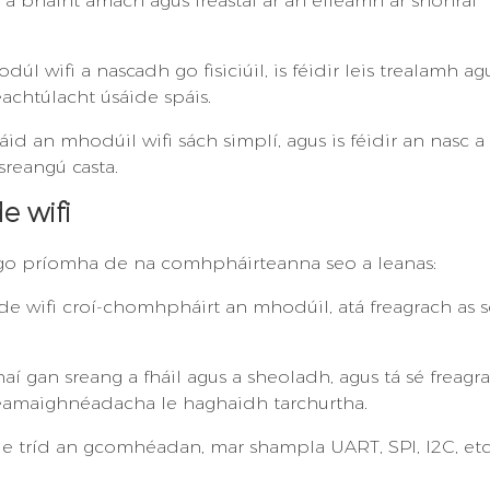
 a bhaint amach agus freastal ar an éileamh ar shonraí
 wifi a nascadh go fisiciúil, is féidir leis trealamh ag
eachtúlacht úsáide spáis.
sáid an mhodúil wifi sách simplí, agus is féidir an nasc a
sreangú casta.
 wifi
 go príomha de na comhpháirteanna seo a leanas:
áide wifi croí-chomhpháirt an mhodúil, atá freagrach as 
í gan sreang a fháil agus a sheoladh, agus tá sé freagr
eamaighnéadacha le haghaidh tarchurtha.
le tríd an gcomhéadan, mar shampla UART, SPI, I2C, etc