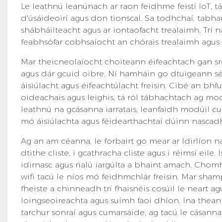
Le leathnú leanúnach ar raon feidhme feistí IoT, tá
d'úsáideoirí agus don tionscal. Sa todhchaí, tabha
shábháilteacht agus ar iontaofacht trealaimh. Trí n
feabhsófar cobhsaíocht an chórais trealaimh agus 
Mar theicneolaíocht choiteann éifeachtach gan srea
agus dár gcuid oibre. Ní hamháin go dtuigeann sé a
áisiúlacht agus éifeachtúlacht freisin. Cibé an bhfui
oideachais agus leighis, tá ról tábhachtach ag mo
leathnú na gcásanna iarratais, leanfaidh modúil cum
mó áisiúlachta agus féidearthachtaí dúinn nascadh
Ag an am céanna, le forbairt go mear ar Idirlíon n
dtithe cliste, i gcathracha cliste agus i réimsí eile. 
idirnasc agus rialú iargúlta a bhaint amach. Chomh 
wifi tacú le níos mó feidhmchlár freisin. Mar shamp
fheiste a chinneadh trí fhaisnéis cosúil le neart a
loingseoireachta agus suímh faoi dhíon. Ina theannt
tarchur sonraí agus cumarsáide, ag tacú le cásanna 