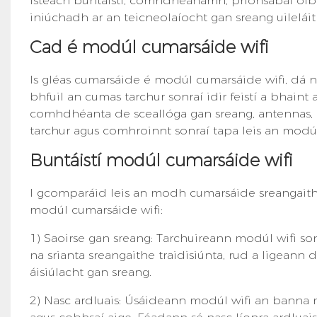
isteach buntáistí, comhdhéanamh, prionsabal oib
iniúchadh ar an teicneolaíocht gan sreang uilelá
Cad é modúl cumarsáide wifi
Is gléas cumarsáide é modúl cumarsáide wifi, dá n
bhfuil an cumas tarchur sonraí idir feistí a bhain
comhdhéanta de sceallóga gan sreang, antennas, 
tarchur agus comhroinnt sonraí tapa leis an modúl 
Buntáistí modúl cumarsáide wifi
I gcomparáid leis an modh cumarsáide sreangaithe 
modúl cumarsáide wifi:
1) Saoirse gan sreang: Tarchuireann modúl wifi sonr
na srianta sreangaithe traidisiúnta, rud a ligeann
áisiúlacht gan sreang.
2) Nasc ardluais: Úsáideann modúl wifi an banna 