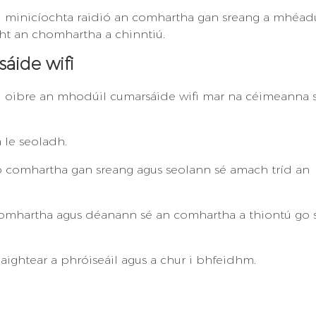
ad minicíochta raidió an comhartha gan sreang a mhéad
ht an chomhartha a chinntiú.
áide wifi
bal oibre an mhodúil cumarsáide wifi mar na céimeanna 
 le seoladh.
go comhartha gan sreang agus seolann sé amach tríd an
 comhartha agus déanann sé an comhartha a thiontú go 
aightear a phróiseáil agus a chur i bhfeidhm.