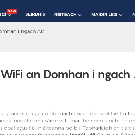
new
SEIRBHÍS
RGÍ
RÉITEACH
MAIDIR LEIS
omhan i ngach Áit
WiFi an Domhan i ngach 
ng anois ina gcuid fíor-riachtanach dár saol laethúil a
than as modúl cumarsáide wifi, mar theicneolaíocht chu
 i siopaí agus fiú in áiteanna poiblí. Tabharfaidh an t-alt 