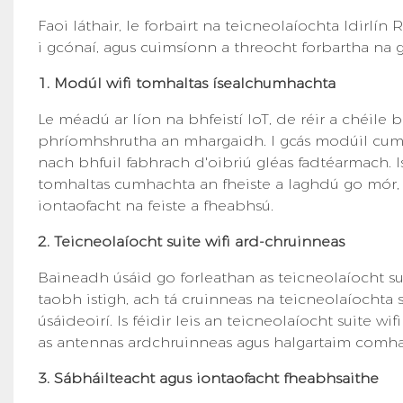
Faoi láthair, le forbairt na teicneolaíochta Idirlí
i gcónaí, agus cuimsíonn a threocht forbartha na 
1. Modúl wifi tomhaltas ísealchumhachta
Le méadú ar líon na bhfeistí IoT, de réir a chéil
phríomhshrutha an mhargaidh. I gcás modúil cumar
nach bhfuil fabhrach d'oibriú gléas fadtéarmach. 
tomhaltas cumhachta an fheiste a laghdú go mór, 
iontaofacht na feiste a fheabhsú.
2. Teicneolaíocht suite wifi ard-chruinneas
Baineadh úsáid go forleathan as teicneolaíocht s
taobh istigh, ach tá cruinneas na teicneolaíochta su
úsáideoirí. Is féidir leis an teicneolaíocht suite w
as antennas ardchruinneas agus halgartaim comhar
3. Sábháilteacht agus iontaofacht fheabhsaithe