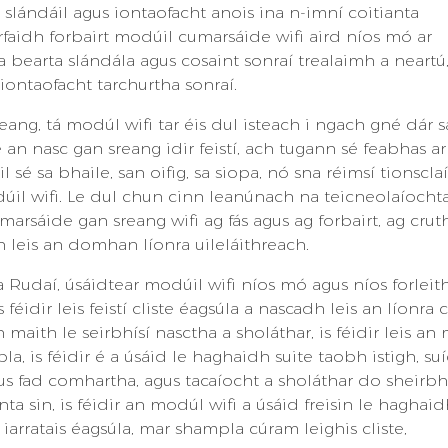
 slándáil agus iontaofacht anois ina n-imní coitianta
rfaidh forbairt modúil cumarsáide wifi aird níos mó ar
a bearta slándála agus cosaint sonraí trealaimh a neartú
iontaofacht tarchurtha sonraí.
ng, tá modúl wifi tar éis dul isteach i ngach gné dár s
n nasc gan sreang idir feistí, ach tugann sé feabhas ar
l sé sa bhaile, san oifig, sa siopa, nó sna réimsí tionscla
dúil wifi. Le dul chun cinn leanúnach na teicneolaíocht
arsáide gan sreang wifi ag fás agus ag forbairt, ag crut
 leis an domhan líonra uileláithreach.
a Rudaí, úsáidtear modúil wifi níos mó agus níos forleit
Is féidir leis feistí cliste éagsúla a nascadh leis an líonra
maith le seirbhísí nasctha a sholáthar, is féidir leis an
la, is féidir é a úsáid le haghaidh suite taobh istigh, s
gus fad comhartha, agus tacaíocht a sholáthar do sheirbh
a sin, is féidir an modúl wifi a úsáid freisin le haghaid
iarratais éagsúla, mar shampla cúram leighis cliste,