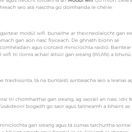
re agus treocht forbartha an
Modúl wifi
Go mion. Déan
ithreach seo atá nasctha go domhanda le chéile.
gairtear modúl wifi, bunaithe ar theicneolaíocht gan sr
t amach gan aon nasc fisiceach. De ghnáth bíonn sé
comhéadain agus ciorcaid minicíochta raidió. Baintea
wifi trí líonra achair áitiúil gan sreang (WLAN) a bhunú.
traidisiúnta, tá na buntáistí suntasacha seo a leanas a
aí trí chomharthaí gan sreang, ag saoráil an nasc idir fe
 d'úsáideoirí bogadh go saor agus taitneamh a bhaint as
minicíochta gan sreang agus tá cumas tarchurtha sonraí