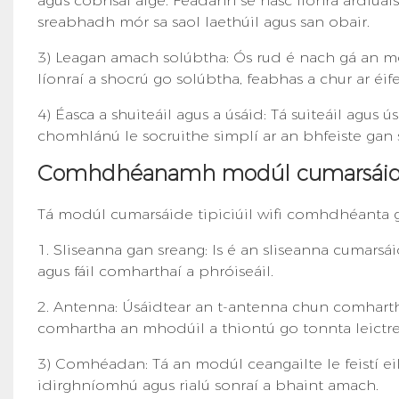
agus cobhsaí aige. Féadann sé nasc líonra ardluais
sreabhadh mór sa saol laethúil agus san obair.
3) Leagan amach solúbtha: Ós rud é nach gá an modúl
líonraí a shocrú go solúbtha, feabhas a chur ar éif
4) Éasca a shuiteáil agus a úsáid: Tá suiteáil agus ú
chomhlánú le socruithe simplí ar an bhfeiste gan 
Comhdhéanamh modúl cumarsáide
Tá modúl cumarsáide tipiciúil wifi comhdhéanta
1. Sliseanna gan sreang: Is é an sliseanna cumars
agus fáil comharthaí a phróiseáil.
2. Antenna: Úsáidtear an t-antenna chun comhartha
comhartha an mhodúil a thiontú go tonnta leictr
3) Comhéadan: Tá an modúl ceangailte le feistí ei
idirghníomhú agus rialú sonraí a bhaint amach.