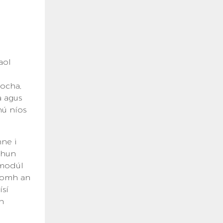
,
aol
íocha,
a agus
hú níos
hne i
 chun
 modúl
uíomh an
ísí
h