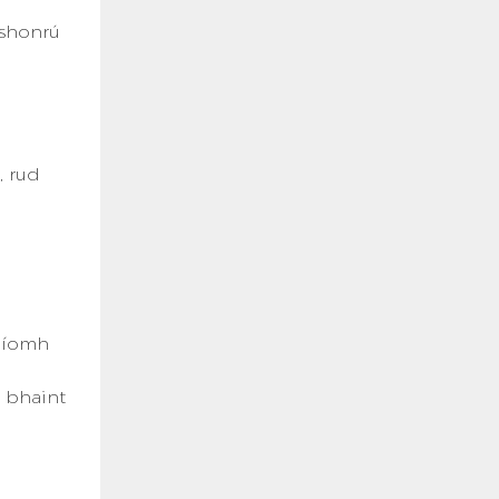
ashonrú
, rud
huíomh
a bhaint