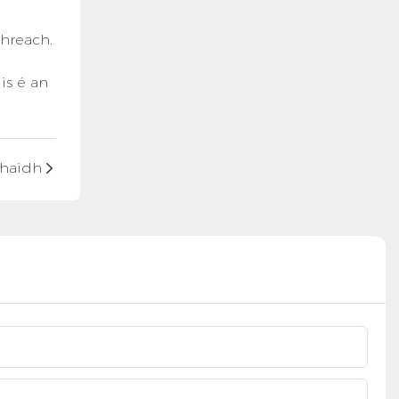
threach.
is é an
ghaidh