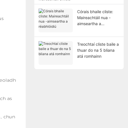
Chliste
Córais bhaile cliste:
Maireachtáil nua -
us
aimseartha a
réabhlóidiú
Treochtaí cliste baile a
thuar do na 5 bliana
atá romhainn
seoladh
ach as
., chun