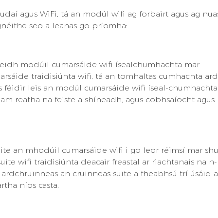
n Rudaí agus WiFi, tá an modúl wifi ag forbairt agus ag nu
gnéithe seo a leanas go príomha:
e beidh modúil cumarsáide wifi ísealchumhachta mar
sáide traidisiúnta wifi, tá an tomhaltas cumhachta ard
Is féidir leis an modúl cumarsáide wifi íseal-chumhachta
am reatha na feiste a shíneadh, agus cobhsaíocht agus
uite an mhodúil cumarsáide wifi i go leor réimsí mar s
ite wifi traidisiúnta deacair freastal ar riachtanais na n-
ifi ardchruinneas an cruinneas suite a fheabhsú trí úsáid 
tha níos casta.