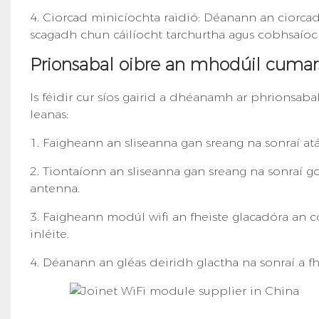
4. Ciorcad minicíochta raidió: Déanann an ciorc
scagadh chun cáilíocht tarchurtha agus cobhsaíoc
Prionsabal oibre an mhodúil cumars
Is féidir cur síos gairid a dhéanamh ar phrionsa
leanas:
1. Faigheann an sliseanna gan sreang na sonraí atá
2. Tiontaíonn an sliseanna gan sreang na sonraí 
antenna.
3. Faigheann modúl wifi an fheiste glacadóra an
inléite.
4. Déanann an gléas deiridh glactha na sonraí a fh