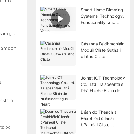
aimis
Aimseartha
Smart Home Dimming
Systems: Technology,
Functionality, and
Value
eang, a
Cásanna Feidhmchláir
r amach
Modúil Cliste Gutha i
dTithe Cliste
Joinet IOT Technology
g
Co., Ltd. Taispeántais
Dhá Fhiche Bliain de
Nuálaíocht agus Neart
istí ó
Déan do Theach a
Réabhlóidiú lenár
bPainéal Cliste:
 tapa
Todhchaí Maireachtáil