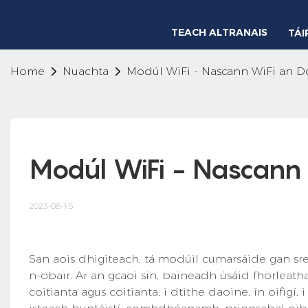
TEACH ALTRANAIS
TÁI
Home
Nuachta
Modúl WiFi - Nascann WiFi an D
Modúl WiFi - Nascann 
2023-08-15
San aois dhigiteach, tá modúil cumarsáide gan srea
n-obair. Ar an gcaoi sin, baineadh úsáid fhorlea
coitianta agus coitianta, i dtithe daoine, in oifigí,