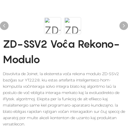
ZD-SSV2 Voĉa Rekono-
Modulo
Disvolvita de Joinet, la eksterreta voĉa rekona modulo ZD-SSV2
baziĝas sur YT2228, kiu estas artefarita inteligenteco hom-
komputila voĉinteraga solvo integra blato kaj algoritmo laŭ la
postulo de voĉ-ebligita interaga merkato kaj la evoluodirekto de
iFlytek. algoritmoj. Ekipita per la funkcioj de alt-efikeco kaj
malaltenergio same kiel programaro-aparataro kundezajno, la
blato ebligas rapidan rajtigan voĉan interagadon sur ĉiuj specoj de
aparatoj por multe akceli kontenton de uzanto kaj produktan
versatilecon.