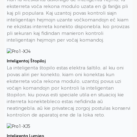
eksterreta voĉa rekona modulo uzata en ĝi fariĝis pli
kaj pli populara. Kaj uzantoj povas kontroli siajn
inteligentajn hejmojn uzante voĉkomandojn eĉ kiam
ne ekzistas interreta konekto disponebla, kio provizas
pli sekuran kaj fidindan manieron kontroli
inteligentajn hejmojn per voĉaj komandoj.
Inteligentaj Ŝtopiloj
La inteligenta ŝtopilo estas elektra ŝaltilo, al kiu oni
povas aliri per konekto, kiam oni konektas kun
eksterreta voĉa rekona modulo, uzantoj povus uzi
voĉajn komandojn por kontroli la inteligentan
ŝtopilon, kiu povus esti speciale utila en situacioj kie
interreta konektebleco estas nefidinda aŭ
neatingebla, aŭ kie privatecaj zorgoj postulas konservi
kontrolon de aparatoj ene de la loka reto.
Inteligenta Lumigo