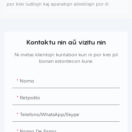
por krei ludilojn kaj aparatojn alireblajn por ili.
Kontaktu nin aŭ vizitu nin
Ni invitas klientojn kunlabori kun ni por krei pli
bonan estontecon kune.
Nomo
Retpoŝto
Telefono/WhatsApp/Skype
Nomo De Firmo