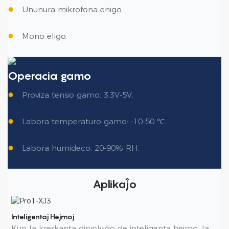
●
Ununura mikrofona enigo.
●
Mono eligo.
Operacia gamo
●
Proviza tensio gamo: 3.3V-5V.
●
Labora temperaturo gamo: -10-50 ℃.
●
Labora humideco: 20-90% RH.
Aplikaĵo
Inteligentaj Hejmoj
Kun la kreskanta disvolviĝo de inteligenta hejmo, la