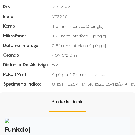
P/N:
ZD-SSV2
Blato:
YT2228
Korno:
1.5mm interfaco 2 pingloj
Mikrofono:
1.25mm interfaco 2 pingloj
Datuma Interago:
2.54mm interfaco 4 pingloj
Grando:
40*40*2.3mm
Distanco De Aktivigo:
5M
Pako (mm):
4 pingla 2.54mm interfaco
Specimena Indico:
8Hz/11.025KHz/16KHz/22.05kHz/24KHz/
Produkta Detalo
Funkcioj