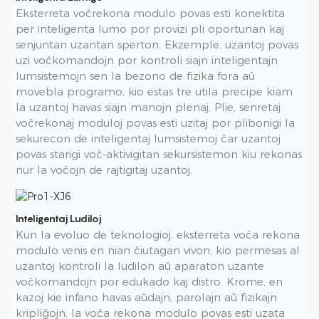
Eksterreta voĉrekona modulo povas esti konektita
per inteligenta lumo por provizi pli oportunan kaj
senjuntan uzantan sperton. Ekzemple, uzantoj povas
uzi voĉkomandojn por kontroli siajn inteligentajn
lumsistemojn sen la bezono de fizika fora aŭ
movebla programo, kio estas tre utila precipe kiam
la uzantoj havas siajn manojn plenaj. Plie, senretaj
voĉrekonaj moduloj povas esti uzitaj por plibonigi la
sekurecon de inteligentaj lumsistemoj ĉar uzantoj
povas starigi voĉ-aktivigitan sekursistemon kiu rekonas
nur la voĉojn de rajtigitaj uzantoj.
Inteligentaj Ludiloj
Kun la evoluo de teknologioj, eksterreta voĉa rekona
modulo venis en nian ĉiutagan vivon, kio permesas al
uzantoj kontroli la ludilon aŭ aparaton uzante
voĉkomandojn por edukado kaj distro. Krome, en
kazoj kie infano havas aŭdajn, parolajn aŭ fizikajn
kripliĝojn, la voĉa rekona modulo povas esti uzata