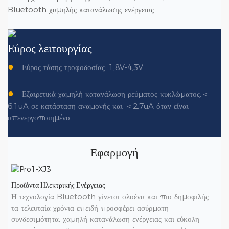
Bluetooth χαμηλής κατανάλωσης ενέργειας.
Εύρος λειτουργίας
●
Εύρος τάσης τροφοδοσίας: 1,8V-4,3V.
●
Εξαιρετικά χαμηλή κατανάλωση ρεύματος κυκλώματος:＜
6,1uA σε κατάσταση αναμονής και ＜2,7uA όταν είναι
απενεργοποιημένο.
Εφαρμογή
Προϊόντα Ηλεκτρικής Ενέργειας
Η τεχνολογία Bluetooth γίνεται ολοένα και πιο δημοφιλής
τα τελευταία χρόνια επειδή προσφέρει ασύρματη
συνδεσιμότητα, χαμηλή κατανάλωση ενέργειας και εύκολη