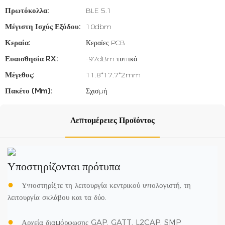
Πρωτόκολλα:
BLE 5.1
Μέγιστη Ισχύς Εξόδου:
10dbm
Κεραία:
Κεραίες PCB
Ευαισθησία RX:
-97dBm τυπικό
Μέγεθος:
11.8*17.7*2mm
Πακέτο (mm):
Σχισμή
Λεπτομέρειες Προϊόντος
Υποστηρίζονται πρότυπα
●
Υποστηρίξτε τη λειτουργία κεντρικού υπολογιστή, τη
λειτουργία σκλάβου και τα δύο.
●
Αρχεία διαμόρφωσης GAP, GATT, L2CAP, SMP