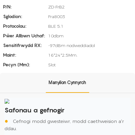
P/N:
ZD-FrB2
Sglodion:
Fra8003
Protocolau:
BLE 5.1
Pŵer Allbwn Uchaf:
10dbm
Sensitifrwydd RX:
-97dBm nodweddiadol
Maint:
16*24*2.5Mm.
Pecyn (mm):
Slot
Manylion Cynnyrch
Safonau a gefnogir
●
Cefnogi modd gwesteiwr, modd caethweision a'r
ddau.