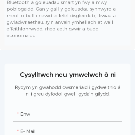
Bluetooth a goleuadau smart yn fwy a mwy
poblogaidd. Gan y gall y goleuadau synhwyro a
rheoli o bell i newid ei lefel disgleirdeb, lliwiau a
gwladwriaethau, sy'n arwain ymhellach at well
effeithlonrwydd, rheolaeth gywir a budd
economaidd.
Cysylltwch neu ymwelwch â ni
Rydym yn gwahodd cwsmeriaid i gydweithio â
ni i greu dyfodol gwell gyda'n gilydd.
Enw
E- Mail