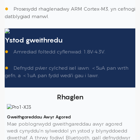
●
Prosesydd rhaglenadwy ARM Cortex-M3, yn cefnogi
datblygiad manwl.
Ystod gweithredu
●
Amrediad foltedd cyflenwad: 1.8V-4.3V.
●
Defnydd pŵer cylched isel iawn: ＜5uA pan wrth
gefn, a ＜1uA pan fydd wedi'i gau i lawr.
Rhaglen
Gweithgareddau Awyr Agored
Mae poblogrwydd gweithgareddau awyr agored
wedi cynyddu'n sylweddol yn ystod y blynyddoedd
diwethaf. A thrwy fodiwl Bluetooth, gall defnyddwyr