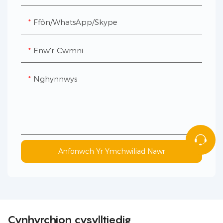
Ffôn/WhatsApp/Skype
Enw'r Cwmni
Nghynnwys
Anfonwch Yr Ymchwiliad Nawr
Cynhyrchion cysylltiedig