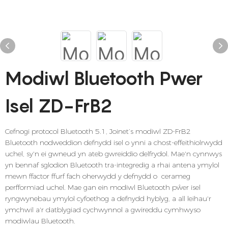
Modiwl Bluetooth Pwer
Isel ZD-FrB2
Cefnogi protocol Bluetooth 5.1, Joinet’s modiwl ZD-FrB2
Bluetooth nodweddion defnydd isel o ynni a chost-effeithiolrwydd
uchel, sy'n ei gwneud yn ateb gwreiddio delfrydol. Mae'n cynnwys
yn bennaf sglodion Bluetooth tra-integredig a rhai antena ymylol
mewn ffactor ffurf fach oherwydd y defnydd o cerameg
perfformiad uchel. Mae gan ein modiwl Bluetooth pŵer isel
ryngwynebau ymylol cyfoethog a defnydd hyblyg, a all leihau'r
ymchwil a'r datblygiad cychwynnol a gwireddu cymhwyso
modiwlau Bluetooth.