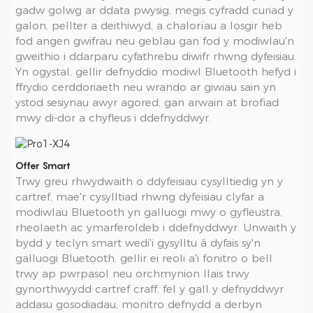
gadw golwg ar ddata pwysig, megis cyfradd curiad y
galon, pellter a deithiwyd, a chalorïau a losgir heb
fod angen gwifrau neu geblau gan fod y modiwlau'n
gweithio i ddarparu cyfathrebu diwifr rhwng dyfeisiau.
Yn ogystal, gellir defnyddio modiwl Bluetooth hefyd i
ffrydio cerddoriaeth neu wrando ar giwiau sain yn
ystod sesiynau awyr agored, gan arwain at brofiad
mwy di-dor a chyfleus i ddefnyddwyr.
Offer Smart
Trwy greu rhwydwaith o ddyfeisiau cysylltiedig yn y
cartref, mae'r cysylltiad rhwng dyfeisiau clyfar a
modiwlau Bluetooth yn galluogi mwy o gyfleustra,
rheolaeth ac ymarferoldeb i ddefnyddwyr. Unwaith y
bydd y teclyn smart wedi'i gysylltu â dyfais sy'n
galluogi Bluetooth, gellir ei reoli a'i fonitro o bell
trwy ap pwrpasol neu orchmynion llais trwy
gynorthwyydd cartref craff, fel y gall y defnyddwyr
addasu gosodiadau, monitro defnydd a derbyn