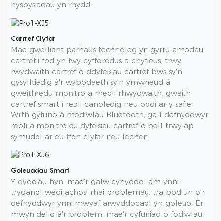
hysbysiadau yn rhydd.
Cartref Clyfar
Mae gwelliant parhaus technoleg yn gyrru amodau
cartref i fod yn fwy cyfforddus a chyfleus, trwy
rwydwaith cartref o ddyfeisiau cartref bws sy'n
gysylltiedig â'r wybodaeth sy'n ymwneud â
gweithredu monitro a rheoli rhwydwaith, gwaith
cartref smart i reoli canoledig neu oddi ar y safle.
Wrth gyfuno â modiwlau Bluetooth, gall defnyddwyr
reoli a monitro eu dyfeisiau cartref o bell trwy ap
symudol ar eu ffôn clyfar neu lechen.
Goleuadau Smart
Y dyddiau hyn, mae'r galw cynyddol am ynni
trydanol wedi achosi rhai problemau, tra bod un o'r
defnyddwyr ynni mwyaf arwyddocaol yn goleuo. Er
mwyn delio â'r broblem, mae'r cyfuniad o fodiwlau