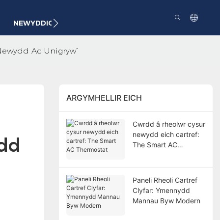
NEWYDDION:
CYSWLLT
 Newydd Ac Unigryw”
ARGYMHELLIR EICH
Cwrdd â rheolwr cysur
newydd eich cartref:
dd 
The Smart AC
Thermostat
Paneli Rheoli Cartref
Clyfar: Ymennydd
Mannau Byw Modern