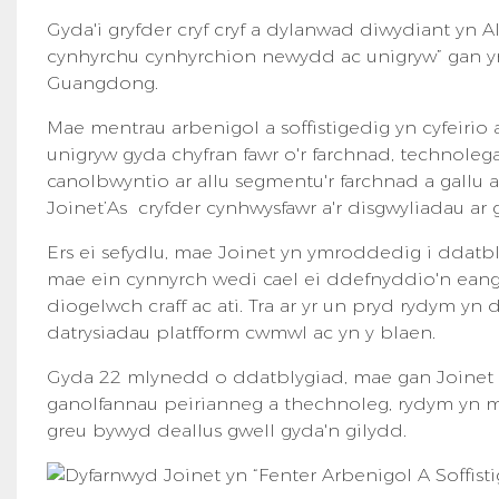
Gyda'i gryfder cryf cryf a dylanwad diwydiant yn AI
cynhyrchu cynhyrchion newydd ac unigryw” gan y
Guangdong.
Mae mentrau arbenigol a soffistigedig yn cyfeirio
unigryw gyda chyfran fawr o'r farchnad, technoleg
canolbwyntio ar allu segmentu'r farchnad a gallu
Joinet’As cryfder cynhwysfawr a'r disgwyliadau ar 
Ers ei sefydlu, mae Joinet yn ymroddedig i ddatbl
mae ein cynnyrch wedi cael ei ddefnyddio'n eang 
diogelwch craff ac ati. Tra ar yr un pryd rydym 
datrysiadau platfform cwmwl ac yn y blaen.
Gyda 22 mlynedd o ddatblygiad, mae gan Joinet 
ganolfannau peirianneg a thechnoleg, rydym yn ma
greu bywyd deallus gwell gyda'n gilydd.