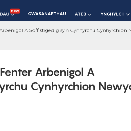
new
GWASANAETHAU
ADAU
ATEB
YNGHYLCH
 Arbenigol A Soffistigedig sy'n Cynhyrchu Cynhyrchion
enter Arbenigol A 
nhyrchu Cynhyrchion Newy