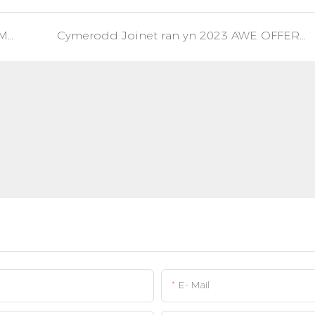
Croeso Cynnes i Ffederasiwn Diwydiant A Masnach Zhongshan I Ymweld â Joinet
Cymerodd Joinet ran yn 2023 AWE OFFER&ELECTONICS WORLD EXPO
E- Mail