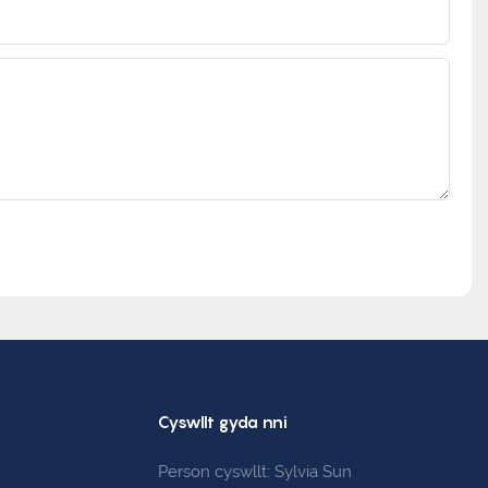
Cyswllt gyda nni
Person cyswllt: Sylvia Sun