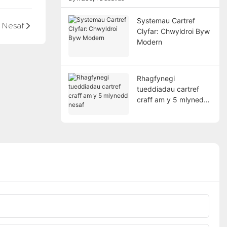
Systemau Cartref
Nesaf
Clyfar: Chwyldroi Byw
Modern
Rhagfynegi
tueddiadau cartref
craff am y 5 mlynedd
nesaf