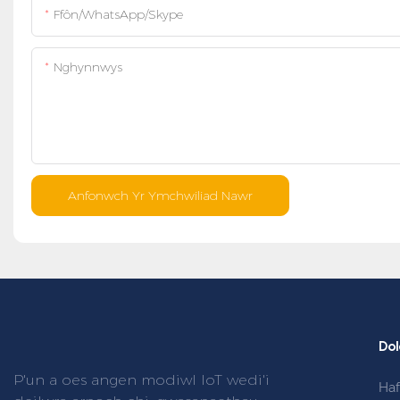
Ffôn/WhatsApp/Skype
Nghynnwys
Anfonwch Yr Ymchwiliad Nawr
Dol
P'un a oes angen modiwl IoT wedi'i
Ha