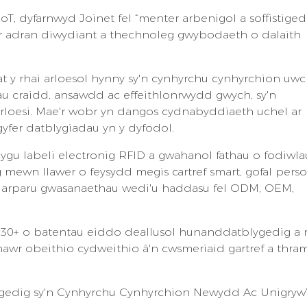
oT, dyfarnwyd Joinet fel “menter arbenigol a soffistiged
r adran diwydiant a thechnoleg gwybodaeth o dalaith
 at y rhai arloesol hynny sy'n cynhyrchu cynhyrchion uwc
au craidd, ansawdd ac effeithlonrwydd gwych, sy'n
 arloesi. Mae'r wobr yn dangos cydnabyddiaeth uchel ar
gyfer datblygiadau yn y dyfodol.
ygu labeli electronig RFID a gwahanol fathau o fodiwla
mewn llawer o feysydd megis cartref smart, gofal perso
yn darparu gwasanaethau wedi'u haddasu fel ODM, OEM,
30+ o batentau eiddo deallusol hunanddatblygedig a n
wr obeithio cydweithio â'n cwsmeriaid gartref a thram