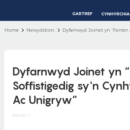
GARTREF
CYNHYRCHI
Home
Newyddion:
Dyfarnwyd Joinet yn “Fenter
Dyfarnwyd Joinet yn “F
Soffistigedig sy'n Cy
Ac Unigryw”
2023-07-11