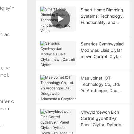
ig sy'n
Smart Home Dimming
Systems: Technology,
Functionality, and
Value
h ac
Senarios Cymhwysiad
Modiwlau Llais Clyfar
mewn Cartrefi Clyfar
u, ac
nol,
Mae Joinet IOT
Technology Co, Ltd.
Yn Arddangos Dau
Ddegawd o Arloesedd
ifer o
a Chryfder
or i
Chwyldroëwch Eich
Cartref gyda&39;n
Panel Clyfar: Dyfodol
Byw&39;n Ddeallus