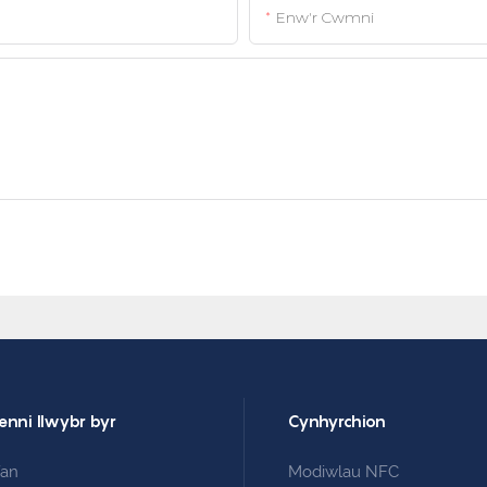
Enw'r Cwmni
enni llwybr byr
Cynhyrchion
fan
Modiwlau NFC