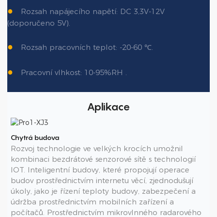
●
Rozsah napájecího napětí: DC 3,3V-12V
(doporučeno 5V).
●
Rozsah pracovních teplot: -20-60 ℃.
●
Pracovní vlhkost: 10-95%RH .
Aplikace
Chytrá budova
Rozvoj technologie ve velkých krocích umožnil
kombinaci bezdrátové senzorové sítě s technologií
IOT. Inteligentní budovy, které propojují operace
budov prostřednictvím internetu věcí, zjednodušují
úkoly, jako je řízení teploty budovy, zabezpečení a
údržba prostřednictvím mobilních zařízení a
počítačů. Prostřednictvím mikrovlnného radarového