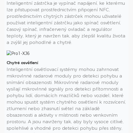
Inteligentní zástrčka je vypínač napájení, ke kterému
lze přistupovat prostřednictvím připojení NFC,
prostřednictvím chytrých zástrček mohou uživatelé
používat inteligentní zástrčku jako spínač osvětlení,
časový spínač, infračervený ovladač a regulátor
teploty, který je navržen tak, aby zlepšil kvalitu života
a zvýšil jej pohodlné a chytré.
Chytré osvětlení
Inteligentní osvětlovací systémy mohou zahrnovat
mikrovlnné radarové moduly pro detekci pohybu a
snímání obsazenosti. Mikrovlnné radarové moduly
vysílají mikrovlnné signály pro detekci přítomnosti a
pohybu lidí, domácích mazlíčků nebo vozidel, které
mohou spustit systém chytrého osvětlení k rozsvícení,
ztlumení nebo zhasnutí světel na základě
obsazenosti a aktivity v místnosti nebo venkovním
prostoru. A jsou navrženy tak, aby byly vysoce citlivé,
spolehlivé a vhodné pro detekci pohybu přes stěny,