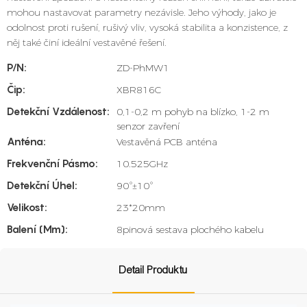
mohou nastavovat parametry nezávisle. Jeho výhody, jako je
odolnost proti rušení, rušivý vliv, vysoká stabilita a konzistence, z
něj také činí ideální vestavěné řešení.
P/N:
ZD-PhMW1
Čip:
XBR816C
Detekční Vzdálenost:
0,1-0,2 m pohyb na blízko, 1-2 m
senzor zavření
Anténa:
Vestavěná PCB anténa
Frekvenční Pásmo:
10.525GHz
Detekční Úhel:
90°±10°
Velikost:
23*20mm
Balení (mm):
8pinová sestava plochého kabelu
Detail Produktu