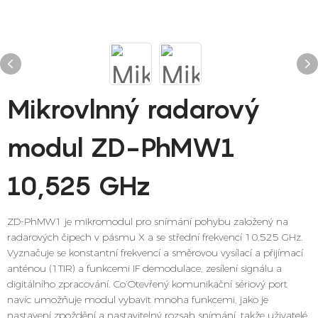
Mikrovlnný radarový
modul ZD-PhMW1
10,525 GHz
ZD-PhMW1 je mikromodul pro snímání pohybu založený na
radarových čipech v pásmu X a se střední frekvencí 10,525 GHz.
Vyznačuje se konstantní frekvencí a směrovou vysílací a přijímací
anténou (1TIR) a funkcemi IF demodulace, zesílení signálu a
digitálního zpracování. Co’Otevřený komunikační sériový port
navíc umožňuje modul vybavit mnoha funkcemi, jako je
nastavení zpoždění a nastavitelný rozsah snímání, takže uživatelé