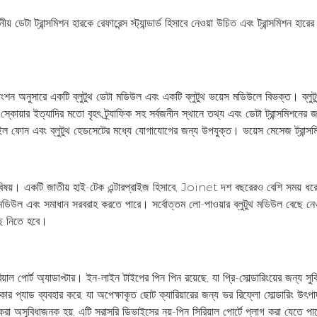
েটা ট্রান্সমিশন হারকে রেফারেন্স স্ট্যান্ডার্ড হিসাবে নেওয়া উচিত এবং ট্রান্সমিশন হারের 
ংশন অনুসারে একটি ব্লুটুথ ডেটা মডিউল এবং একটি ব্লুটুথ ভয়েস মডিউলে বিভক্ত। ব্লুট
 স্কোয়ার ইত্যাদির মতো বৃহৎ ট্র্যাফিক সহ সর্বজনীন স্থানে তথ্য এবং ডেটা ট্রান্সমিশনের জ
বাইল ফোন এবং ব্লুটুথ হেডসেটের মধ্যে যোগাযোগের জন্য উপযুক্ত। ভয়েস মেসেজ ট্রান্স
ের বিষয়। একটি জাতীয় হাই-টেক এন্টারপ্রাইজ হিসাবে, Joinet দশ বছরেরও বেশি সময় ধ
টুথ মডিউল এবং সমাধান সরবরাহ করতে পারে। সর্বোত্তম লো-পাওয়ার ব্লুটুথ মডিউল বেছে নেও
ছে নিতে হবে।
়াল পোর্ট অ্যাডাপ্টার। ইন-লাইন টাইপের পিন পিন রয়েছে, যা প্রি-সোল্ডারিংয়ের জন্য স
াকার প্যাড ব্যবহার করে, যা অপেক্ষাকৃত ছোট ক্যারিয়ারের জন্য ভর রিফ্লো সোল্ডারিং উৎপ
রি করা অসুবিধাজনক হয়, এটি সরাসরি ডিভাইসের নয়-পিন সিরিয়াল পোর্টে প্লাগ করা যেতে পা