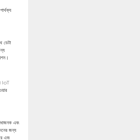
পার্থক্য
ুথ ডেটা
ন্য
মিশন।
রে IoT
য়ার
ুবিধাজনক এবং
াদনের জন্য
রে এবং