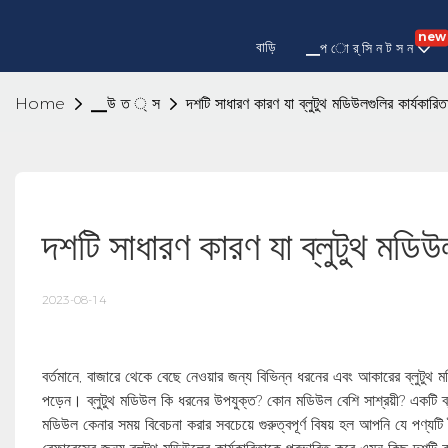
new
বাড়ি
▁প ো র্ সি ন ট স ন
Home
▁উ ত ্ স
দশটি সাধারণ কারণ যা ব্লুটুথ মডিউলগুলির কার্যকারি
দশটি সাধারণ কারণ যা ব্লুটুথ মডিউ
2023-08-14
বর্তমানে, বাজারে থেকে বেছে নেওয়ার জন্য বিভিন্ন ধরনের এবং আকারের ব্লুটুথ 
পড়েন। ব্লুটুথ মডিউল কি ধরনের উপযুক্ত? কোন মডিউল বেশি সাশ্রয়ী? একটি ব্লু
মডিউল কেনার সময় বিবেচনা করার সবচেয়ে গুরুত্বপূর্ণ বিষয় হল আপনি যে পণ্যটি