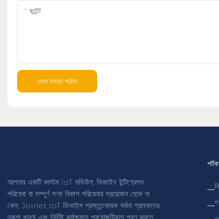
কন্টেন্ট
এখন তদন্ত পাঠান
শর্ট
আপনার একটি কাস্টম IoT মডিউল, ডিজাইন ইন্টিগ্রেশন
▁নি
পরিষেবা বা সম্পূর্ণ পণ্য বিকাশ পরিষেবার প্রয়োজন হোক না
▁প
কেন, Joinet IoT ডিভাইস প্রস্তুতকারক সর্বদা গ্রাহকদের
নকশা ধারণা এবং নির্দিষ্ট কর্মক্ষমতা প্রয়োজনীয়তা পূরণ করতে
▁ও য