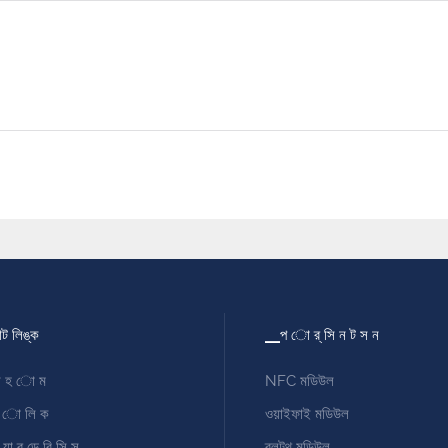
কাট লিঙ্ক
▁প ো র্ সি ন ট স ন
 হ ো ম
NFC মডিউল
 ো লি ক
ওয়াইফাই মডিউল
়া র্ ডে রি সি স
ব্লুটুথ মডিউল