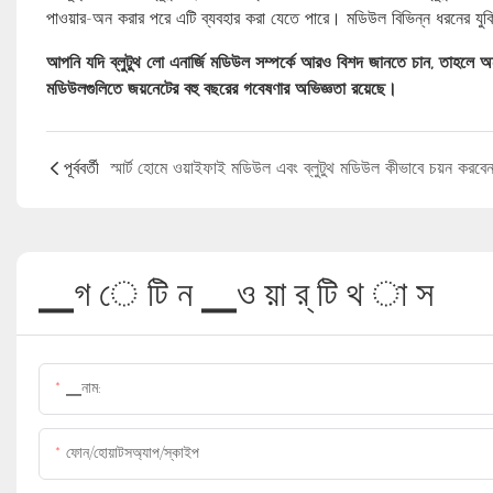
পাওয়ার-অন করার পরে এটি ব্যবহার করা যেতে পারে। মডিউল বিভিন্ন ধরনের যুক্তি
আপনি যদি ব্লুটুথ লো এনার্জি মডিউল সম্পর্কে আরও বিশদ জানতে চান, তাহলে অন
মডিউলগুলিতে জয়নেটের বহু বছরের গবেষণার অভিজ্ঞতা রয়েছে।
পূর্ববর্তী
স্মার্ট হোমে ওয়াইফাই মডিউল এবং ব্লুটুথ মডিউল কীভাবে চয়ন করবে
▁গ ে টি ন ▁ও য়া র্ টি থ া স
▁নাম:
ফোন/হোয়াটসঅ্যাপ/স্কাইপ