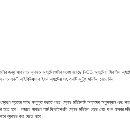
লগুলির জন্য সাধারণত ব্যবহৃত অ্যান্টেনাগুলির মধ্যে রয়েছে PCB অ্যান্টেনা, সিরামিক অ্যান্
াধারণত একটি আইপিইএক্স বাহ্যিক অ্যান্টেনা সহ একটি ব্লুটুথ মডিউল বেছে নিন।
টুথ সংস্করণ স্তরের সাথে সংযুক্ত করতে পারে; স্লেভ মডিউলটি অন্যদের অনুসন্ধান এবং স
তর হতে হবে। বাজারে সাধারণ স্মার্ট ডিভাইসগুলি স্লেভ মডিউল বেছে নেয়, যখন মাস্টার ম
হিসাবে ব্যবহার করা যেতে পারে।