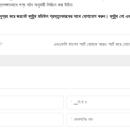
সঙ্গতভাবে পণ্য গঠন অনুযায়ী নির্বাচন করা উচিত.
ুগ্রহ করে জয়নেট ব্লুটুথ মডিউল প্রস্তুতকারকের সাথে যোগাযোগ করুন। ব্লুটুথ লো এনার
ন?
এনএফসি ফাংশন স্মার্ট হোমকে আরও স্মার্ট করে তোল
▁নি ই ল
কোমপানির নাম