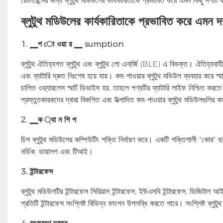
রেফারেন্সের জন্য ব্লুটুথ মডিউলের কার্যকারিতাকে প্রভাবিত করে এমন কিছু দশটি 
ব্লুটুথ মডিউলের কার্যকারিতাকে প্রভাবিত করে এমন দ
1. ▁প ো ওয়া র ▁ sumption
ব্লুটুথ ঐতিহ্যগত ব্লুটুথ এবং ব্লুটুথ লো এনার্জি (BLE) এ বিভক্ত। ঐতিহ্যবাহী 
এবং ব্যাটারি দ্রুত নিঃশেষ হয়ে যায়। কম-পাওয়ার ব্লুটুথ মডিউল ব্যবহার করে স
চালিত ওয়্যারলেস স্মার্ট ডিভাইস হয়, তাহলে পণ্যটির ব্যাটারি লাইফ নিশ্চিত ক
প্রস্তুতকারকদের দ্বারা বিকশিত এবং উত্পাদিত কম-পাওয়ার ব্লুটুথ মডিউলগুলির ক
2. ▁ক ্যা ন শি প
চিপ ব্লুটুথ মডিউলের কম্পিউটিং শক্তি নির্ধারণ করে। একটি শক্তিশালী "কোর" হল 
নর্ডিক, ডায়ালগ এবং টিআই।
3. ইন্টারফেস
ব্লুটুথ মডিউলটির ইন্টারফেস সিরিয়াল ইন্টারফেস, ইউএসবি ইন্টারফেস, ডিজিটাল 
প্রতিটি ইন্টারফেস সংশ্লিষ্ট বিভিন্ন ফাংশন উপলব্ধি করতে পারে। সংশ্লিষ্ট ব্লুট