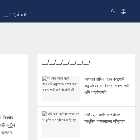
▁ ট ্যা ক ট
▁/▁/▁/▁/▁/▁/▁/
আপনার বাড়ির নতুন কমফোর্ট
কমান্ডারের সাথে দেখা করুন: স্মার্ট
এসি থার্মোস্ট্যাট
স্মার্ট হোম কন্ট্রোল প্যানেল:
দ্বিধায়
আধুনিক বাসস্থানের মস্তিষ্ক
ি ব্লুটুথ
ক
আপনার