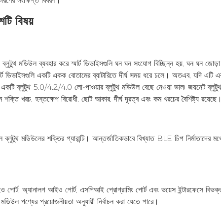
কারণের সংক্ষিপ্ত বিবরণ।
শটি বিষয়
ব্লুটুথ মডিউল ব্যবহার করে স্মার্ট ডিভাইসগুলি ঘন ঘন সংযোগ বিচ্ছিন্ন হয়, ঘন ঘন জোড়া
্মার্ট ডিভাইসগুলি একটি একক বোতামের ব্যাটারিতে দীর্ঘ সময় ধরে চলে। অতএব, যদি এটি এক
রতে একটি ব্লুটুথ 5.0/4.2/4.0 লো-পাওয়ার ব্লুটুথ মডিউল বেছে নেওয়া ভাল৷ জয়নেট ব্লুট
ম শক্তি খরচ, হস্তক্ষেপ বিরোধী, ছোট আকার, দীর্ঘ দূরত্ব এবং কম খরচের বৈশিষ্ট্য রয়েছে
ব্লুটুথ মডিউলের শক্তির গ্যারান্টি। আন্তর্জাতিকভাবে বিখ্যাত BLE চিপ নির্মাতাদের মধ্
আইও পোর্ট, অ্যানালগ আইও পোর্ট, এসপিআই প্রোগ্রামিং পোর্ট এবং ভয়েস ইন্টারফেসে বিভক
ুথ মডিউল পণ্যের প্রয়োজনীয়তা অনুযায়ী নির্বাচন করা যেতে পারে।