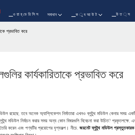
▁ও য়া র্ ডে রি সি স
▁উ ত ্ স
সমাধান
▁ক ু ব আ উ ট
তাকে প্রভাবিত করে
লগুলির কার্যকারিতাকে প্রভাবিত করে
মডিউল রয়েছে, তবে অনেক অ্যাপ্লিকেশন নির্মাতারা এখনও ব্লুটুথ মডিউল কেনার সময় একটি 
টুথ মডিউল নির্বাচন করার সময় অন্য কোন বিষয়গুলি বিবেচনা করা উচিত? প্রকৃতপক্ষে, একট
 তৈরি করেন এবং পণ্যটির প্রয়োগের দৃশ্যকল্প। নীচে,
জয়নেট ব্লুটুথ মডিউল প্রস্তুতকার