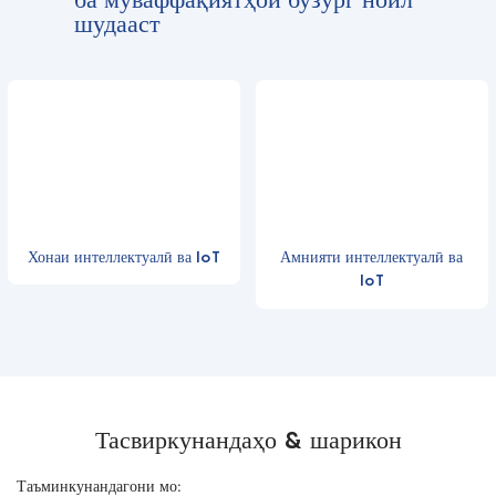
шудааст
Хонаи интеллектуалӣ ва IoT
Амнияти интеллектуалӣ ва
IoT
Тасвиркунандаҳо & шарикон
Таъминкунандагони мо: