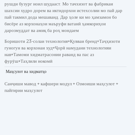
рушди бузург ноил шудааст. Мо тачхизот ва фабрикаи
шахсии худро дорем ва иктидорхои истехсолии мо пай дар
пай такмил дода мешаванд. Дар ҳоле ки мо ҳамзамон бо
бисёре аз корхонаҳои маъруфи ватанӣ ҳамкориҳои
дарозмуддат ва амиқ ба роҳ мондаем
Боришоти 23-солаи технология+Қувваи бренд+Таҷҳизоти
гуногун ва корхонаи худ+Ҷорӣ намудани технологияи
нав+Тамоми хидматрасонии раванд ва пас аз
фурӯш+Таҳлили нокомӣ
Маҳсулот ва хидматҳо
Санҷиши мавод + кафшери модул + Озмоиши маҳсулот +
пайгирии маҳсулот