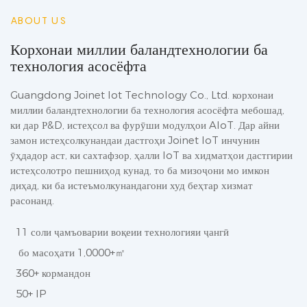
ABOUT US
Корхонаи миллии баландтехнологии ба
технология асосёфта
Guangdong Joinet Iot Technology Co., Ltd. корхонаи
миллии баландтехнологии ба технология асосёфта мебошад,
ки дар Р&D, истеҳсол ва фурӯши модулҳои AIoT. Дар айни
замон истеҳсолкунандаи дастгоҳи Joinet IoT инчунин
ӯҳдадор аст, ки сахтафзор, ҳалли IoT ва хидматҳои дастгирии
истеҳсолотро пешниҳод кунад, то ба мизоҷони мо имкон
диҳад, ки ба истеъмолкунандагони худ беҳтар хизмат
расонанд.
11 соли ҷамъоварии воқеии технологияи ҷангӣ
бо масоҳати 1,0000+㎡
360+ кормандон
50+ IP