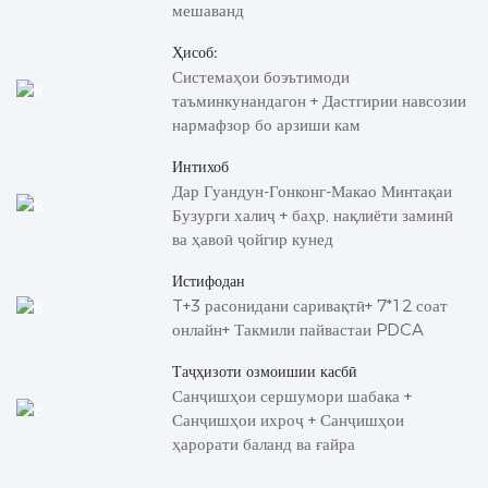
мешаванд
Ҳисоб:
Системаҳои боэътимоди
таъминкунандагон + Дастгирии навсозии
нармафзор бо арзиши кам
Интихоб
Дар Гуандун-Гонконг-Макао Минтақаи
Бузурги халиҷ + баҳр, нақлиёти заминӣ
ва ҳавоӣ ҷойгир кунед
Истифодан
T+3 расонидани саривақтӣ+ 7*12 соат
онлайн+ Такмили пайвастаи PDCA
Таҷҳизоти озмоишии касбӣ
Санҷишҳои сершумори шабака +
Санҷишҳои ихроҷ + Санҷишҳои
ҳарорати баланд ва ғайра