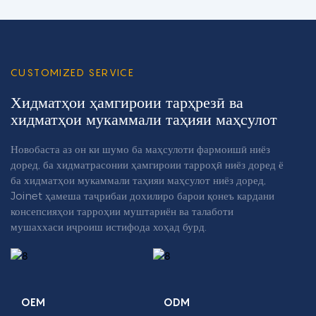
CUSTOMIZED SERVICE
Хидматҳои ҳамгироии тарҳрезӣ ва
хидматҳои мукаммали таҳияи маҳсулот
Новобаста аз он ки шумо ба маҳсулоти фармоишӣ ниёз
доред, ба хидматрасонии ҳамгироии тарроҳӣ ниёз доред ё
ба хидматҳои мукаммали таҳияи маҳсулот ниёз доред,
Joinet ҳамеша таҷрибаи дохилиро барои қонеъ кардани
консепсияҳои тарроҳии муштариён ва талаботи
мушаххаси иҷроиш истифода хоҳад бурд.
OEM
ODM