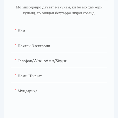
Мо мизоҷонро даъват мекунем, ки бо мо ҳамкорӣ
кунанд, то ояндаи беҳтарро якҷоя созанд.
Ном
Почтаи Электронӣ
Телефон/WhatsApp/Skype
Номи Ширкат
Мундариҷа