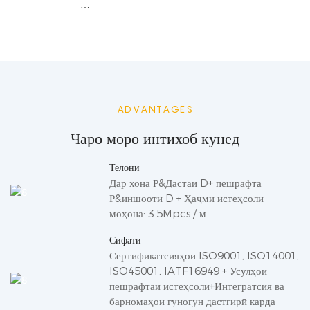
ADVANTAGES
Чаро моро интихоб кунед
Телонӣ
Дар хона Р&Дастаи D+ пешрафта
Р&иншооти D + Ҳаҷми истеҳсоли
моҳона: 3.5Mpcs / м
Сифати
Сертификатсияҳои ISO9001, ISO14001,
ISO45001, IATF16949 + Усулҳои
пешрафтаи истеҳсолӣ+Интегратсия ва
барномаҳои гуногун дастгирӣ карда