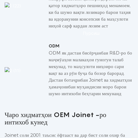
қатор хидматҳоро пешниҳод менамоем,
ки ба шумо вақти лозимаро барои таҳия
ва идоракунии консепсия ба маҳсулоти
ниҳоӣ сарф кардан лозим аст
Пурсиш
ODM
ODM як дастаи бисёрҷанбаи R&D-ро бо
маҷмӯаҳои малакаҳои гуногун талаб
мекунад, то маҳсулоти ниҳоиро сари
вақт ва аз рӯи буҷа ба бозор барорад.
Дастаи ботаҷрибаи Joinet ва хидматҳои
ҳамаҷонибаи муҳандисии моро барои
шумо интихоби беҳтарин мекунанд
Чаро хидматҳои OEM Joinet -ро
интихоб кунед
Joinet соли 2001 таъсис ёфтааст ва дар бист соли охир ба