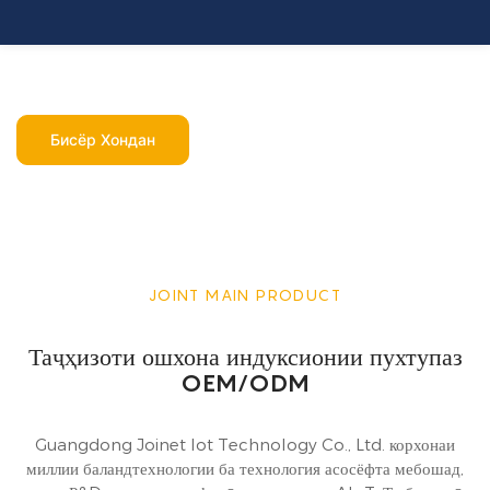
Бисёр Хондан
JOINT MAIN PRODUCT
Таҷҳизоти ошхона индуксионии пухтупаз
OEM/ODM
Guangdong Joinet Iot Technology Co., Ltd. корхонаи
миллии баландтехнологии ба технология асосёфта мебошад,