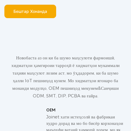
Бештар Хонанда
Новобаста аз он ки ба шумо маҳсулоти фармоишӣ,
хидматҳои ҳамгироии тарроҳӣ ё хидматҳои мукаммали
таҳияи маҳсулот лозим аст, мо ӯҳдадорем, ки ба шумо
ҳалли IoT пешниҳод кунем. Мо хидматҳои ягонаро ба
монанди модулҳо, OEM пешниҳод мекунем&Санҷиши
ODM, SMT, DIP, PCBA ва ғайра.
OEM
Joinet хати истеҳсолӣ ва фабрикаи
худро дорад ва мо бо бисёр корхонаҳои
маъруфи ватанӣ ҳамкорӣ дорем. мо як