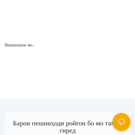
Нишонаҳои мо.:
Барои пешниҳоди ройгон бо мо тамос
гиред