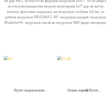
ки дар Р&D, истеҳсол ва фурӯши модулҳои AIoT. То ба имрӯз,
истеҳсолкунандагони модули муштараки IoT дар як қатор
бахшҳо фаъолият кардаанд, ки модулҳои татбиқи Iot-ро, аз
қабили модулҳои RFID/NFC RF, модулҳои радарӣ, модулҳои
Bluetooth, модулҳои овозӣ ва модулҳои WiFi фаро мегиранд.
Пухти индуксионии
Оташи нарм&Пухти
интеллектуалӣ
индуксионии оташфишон