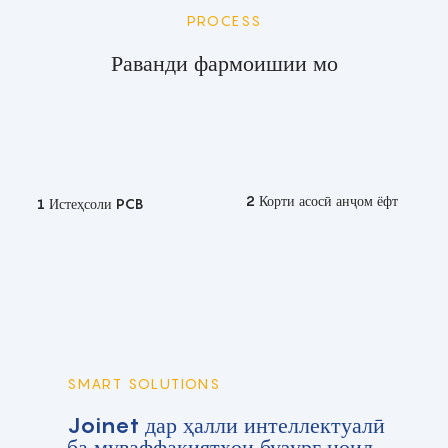
PROCESS
Раванди фармоишии мо
2 Корти асосӣ анҷом ёфт
1 Истеҳсоли PCB
SMART SOLUTIONS
Joinet дар ҳалли интеллектуалӣ
ба муваффақиятҳои бузург ноил