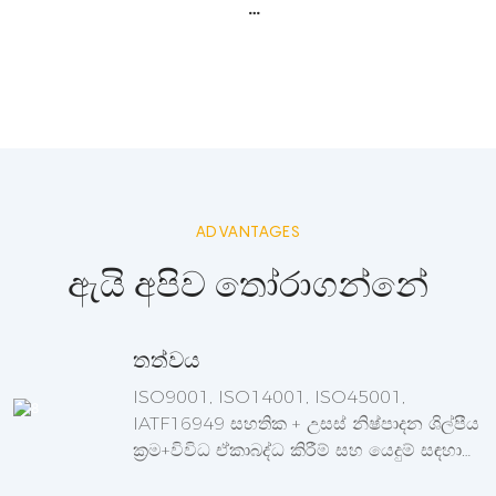
ADVANTAGES
ඇයි අපිව තෝරාගන්නේ
තත්වය
ISO9001, ISO14001, ISO45001,
IATF16949 සහතික + උසස් නිෂ්පාදන ශිල්පීය
ක්‍රම+විවිධ ඒකාබද්ධ කිරීම් සහ යෙදුම් සඳහා
සහය දක්වයි