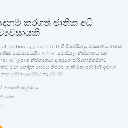
පදනම් කරගත් ජාතික අධි
ව්‍යවසායකි
t Technology Co., Ltd. R හි විශේෂිත වූ තාක්‍ෂණය පදනම්
්‍ෂණික ව්‍යවසායයකි&D, AIoT මොඩියුල නිෂ්පාදනය සහ
net IoT උපාංග නිෂ්පාදකයා ද අපගේ පාරිභෝගිකයින්ට
න්ට වඩා හොඳින් සේවය කිරීමට හැකි වන පරිදි IoT දෘඩාංග,
 සහාය සේවා සැපයීමට කැපවී සිටී.
 තාක්‍ෂණ සමුච්චය
ක් සමඟ
0+