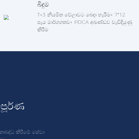
බිදුම
T+3 නියමිත වේලාවට බෙදා හැරීම+ 7*12
පැය මාර්ගගතව+ PDCA අඛණ්ඩව වැඩිදියුණු
කිරීම
පූර්ණ
කාබද්ධ කිරීමේ සේවා