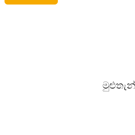
මුළුතැ