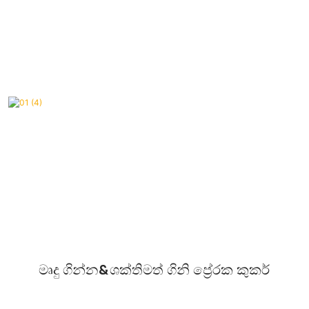
මෘදු ගින්න&ශක්තිමත් ගිනි ප්‍රේරක කුකර්