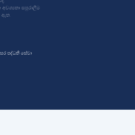
ද,
අවශ්‍යතා සපුරාලීම
ු ඇත.
ිසර පද්ධති සේවා