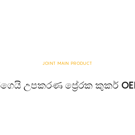
JOINT MAIN PRODUCT
න්ගෙයි උපකරණ ප්‍රේරක කුකර් 