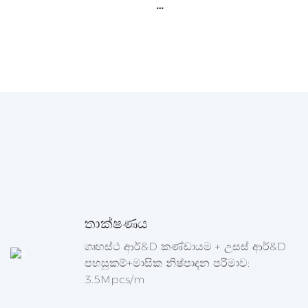
තාක්ෂණය
ගෘහස්ථ ආර්&D කණ්ඩායම + උසස් ආර්&D
පහසුකම්+මාසික නිෂ්පාදන පරිමාව:
3.5Mpcs/m