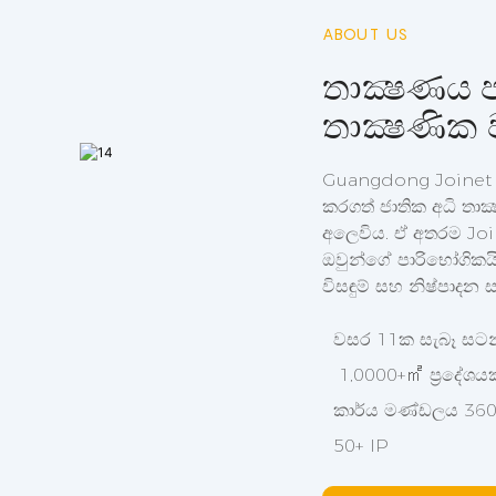
ABOUT US
තාක්‍ෂණය 
තාක්‍ෂණික 
Guangdong Joinet Io
කරගත් ජාතික අධි තාක
අලෙවිය. ඒ අතරම Joi
ඔවුන්ගේ පාරිභෝගිකයි
විසඳුම් සහ නිෂ්පාදන
වසර 11ක සැබෑ සටන්
1,0000+㎡ ප්‍රදේශය
කාර්ය මණ්ඩලය 36
50+ IP