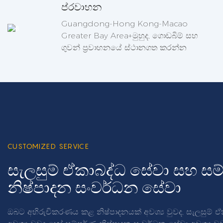
ප්රවාහන
Guangdong-Hong Kong-Macao
Greater Bay Area+මුහුද, ගොඩබිම් සහ
ගුවන් ප්‍රවාහනයේ ස්ථානගත කරන්න
CUSTOMIZED SERVICE
සැලසුම් ඒකාබද්ධ සේවා සහ සම්
නිෂ්පාදන සංවර්ධන සේවා
ඔබට අභිරුචිකරණය කළ නිෂ්පාදනයක් අවශ්‍ය වුවද, සැලසුම් ඒ