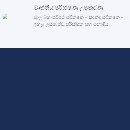
වෘත්තීය පරීක්ෂණ උපකරණ
ජාල බහු-පරිපථ පරීක්ෂක + කාන්දු පරීක්ෂක +
ඉහළ උෂ්ණත්ව පරීක්ෂක සහ යනාදිය