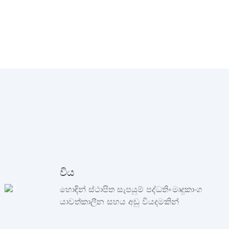
විය
හොඳින් ස්ථාපිත සැපයුම් පද්ධති+මෘදුකාංග
යාවත්කාලීන සහය අඩු වියදමකින්