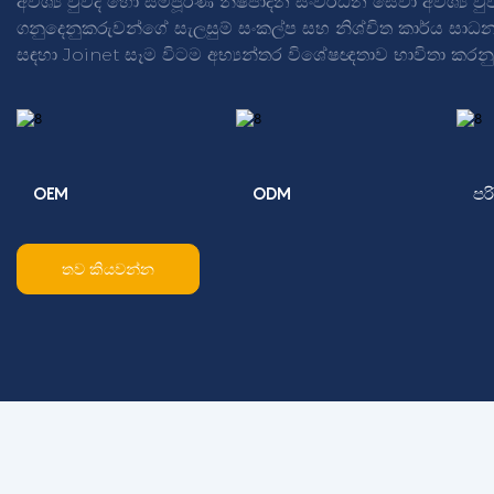
අවශ්‍ය වුවද හෝ සම්පූර්ණ නිෂ්පාදන සංවර්ධන සේවා අවශ්‍ය වුව
ගනුදෙනුකරුවන්ගේ සැලසුම් සංකල්ප සහ නිශ්චිත කාර්ය සාධන 
සඳහා Joinet සෑම විටම අභ්‍යන්තර විශේෂඥතාව භාවිතා කරන
OEM
ODM
පර
තව කියවන්න