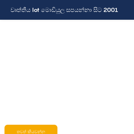
වෘත්තීය Iot මොඩියුල සපයන්නා සිට 2001
තවත් කියවන්න