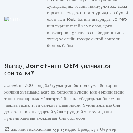
хугацаанд нь, төсөвт нийцүүлэн зах зээлд
гаргахын тулд олон талт ур чадвар бүхий
олон талт R&D багийг шаарддаг. Joinet-
ийн туршлагатай хамт олон, цогц
инженерийн үйлчилгээ нь биднийг таны
хувьд хамгийн тохиромжтой сонголт
болгож байна
Яагаад Joinet-ийн OEM үйлчилгээг
сонгох вэ?
Joinet нь 2001 онд байгуулагдсан бөгөөд сүүлийн хорин
жилийн хугацаанд асар их хөгжилд хүрсэн. Бид өөрийн гэсэн
тоног төхөөрөмж, үйлдвэртэй бөгөөд үйлдвэрлэлийн хүчин
чадлаа тасралтгүй сайжруулсаар ирсэн. Үүний зэрэгцээ бид
дотоодын олон алдартай үйлдвэрүүдтэй урт хугацааны,
гүнзгий хамтын ажиллагааг бий болгосон
23 жилийн технологийн хур тунадас+Брэнд хүч+Өөр өөр