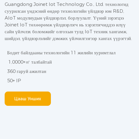
Guangdong Joinet Iot Technology Co., Ltd. технологид
суурилсан үндэсний өндөр технологийн үйлдвэр юм R&D,
AIoT модулиудын үйлдвэрлэл, борлуулалт. Үүний зэрэгцээ
Joinet IoT төхөөрөмж үйлдвэрлэгч нь хэрэглэгчиддээ илүү
сайн үйлчлэх боломжийг олгохын тулд IoT техник хангамж,
шийдэл, үйлдвэрлэлийг дэмжих үйлчилгээгээр хангах үүрэгтэй.
Бодит байлдааны технологийн 11 жилийн хуримтлал
1,0000+㎡ талбайтай
360 гаруй ажилтан
50+ IP
Цааш Унших