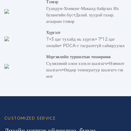
Тээвэр
Гуандун-Хонконг-Макаод байрлах Их
булангийн бүс+Далай, хуурай газар,
агаарын тээвэр
Хүргэлт
T+3 цаг тухайд нь хүргэх+ 7*12 цаг
онлайн+ PDCA-г тасралтгүй сайжруулах
Мэргэжлийн туршилтын төхөөрөмж
Сүлжээний олон хэлхээ шалгагч+Нэвчилт
шалгагч+Өндөр температур шалгагч гэх
мэт
CUSTOMIZED SERVICE
Дизайн нэгтгэх үйлчилгээ, бүрэн