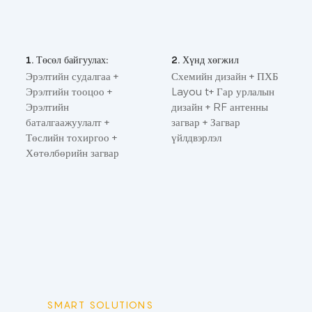
1. Төсөл байгуулах:
2. Хүнд хөгжил
Эрэлтийн судалгаа +
Схемийн дизайн + ПХБ
Эрэлтийн тооцоо +
Layou t+ Гар урлалын
Эрэлтийн
дизайн + RF антенны
баталгаажуулалт +
загвар + Загвар
Төслийн тохиргоо +
үйлдвэрлэл
Хөтөлбөрийн загвар
SMART SOLUTIONS