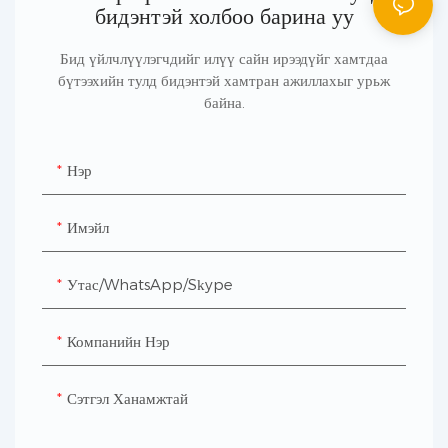
бидэнтэй холбоо барина уу
Бид үйлчлүүлэгчдийг илүү сайн ирээдүйг хамтдаа
бүтээхийн тулд бидэнтэй хамтран ажиллахыг урьж
байна.
Нэр
Имэйл
Утас/WhatsApp/Skype
Компанийн Нэр
Сэтгэл Ханамжтай