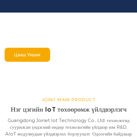
Нэг цэгийн IoT
үйлчилгээ үзүүлэгч
Цааш Унших
JOINT MAIN PRODUCT
Нэг цэгийн IoT төхөөрөмж үйлдвэрлэгч
Guangdong Joinet Iot Technology Co., Ltd. технологид
суурилсан үндэсний өндөр технологийн үйлдвэр юм R&D,
AIoT модулиудын үйлдвэрлэл, борлуулалт. Одоогийн байдлаар