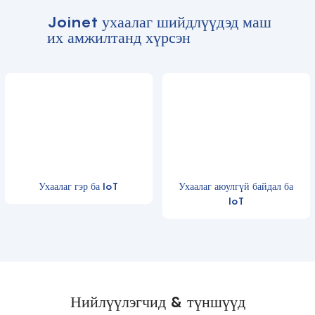
Joinet ухаалаг шийдлүүдэд маш
их амжилтанд хүрсэн
Ухаалаг гэр ба IoT
Ухаалаг аюулгүй байдал ба
IoT
Нийлүүлэгчид & түншүүд