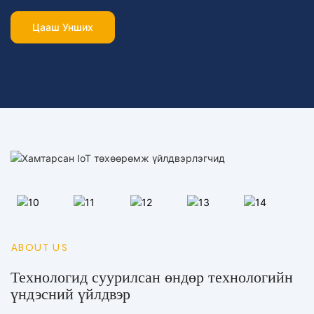
Цааш Унших
ABOUT US
Технологид суурилсан өндөр технологийн
үндэсний үйлдвэр