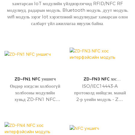
хамтарсан IoT модулийн үйлдвэрлэгчид RFID/NFC RF
модулиуд, радарын модуль, Bluetooth модуль, дуут модуль,
wifi модуль зэрэг Iot хэрэглээний модулиудыг хамарсан олон
салбарт үйл ажиллагаа явуулж байна.
ZD-FN1 NFC уншигч
ZD-FN3 NFC хос
интерфэйсийн модуль
Өндөр нэгдсэн холбоогүй
ISO/IEC14443-A
холбооны модулийн
протоколд нийцсэн, манай
хувьд ZD-FN1 NFC
2-р үеийн модуль - ZD-
уншигч нь 13.56 МГц-ээс
FN3 нь ойрын мэдээлэл
доош давтамжтайгаар
дамжуулах зориулалттай.
ажилладаг бөгөөд
ISO/IEC 14443 А
төрлийн протокол болон