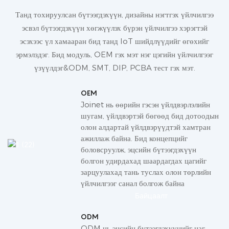
Танд тохируулсан бүтээгдэхүүн, дизайны нэгтгэх үйлчилгээ
эсвэл бүтээгдэхүүн хөгжүүлэх бүрэн үйлчилгээ хэрэгтэй
эсэхээс үл хамааран бид танд IoT шийдлүүдийг өгөхийг
эрмэлздэг. Бид модуль, OEM гэх мэт нэг цэгийн үйлчилгээг
үзүүлдэг&ODM, SMT, DIP, PCBA тест гэх мэт.
OEM
Joinet нь өөрийн гэсэн үйлдвэрлэлийн
шугам, үйлдвэртэй бөгөөд бид дотоодын
олон алдартай үйлдвэрүүдтэй хамтран
ажиллаж байна. Бид концепцийг
боловсруулж, эцсийн бүтээгдэхүүн
болгон удирдахад шаардагдах цагийг
зарцуулахад тань туслах олон төрлийн
үйлчилгээг санал болгож байна
Байцаалт
ODM
ODM нь эцсийн бүтээгдэхүүнийг цаг