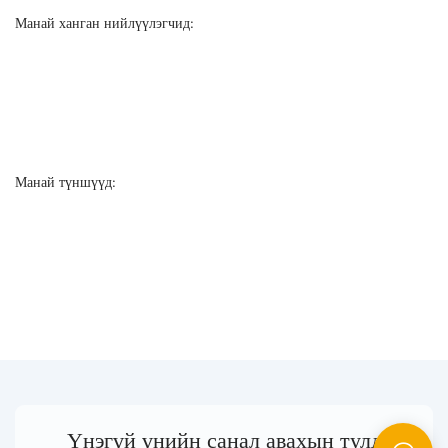
Манай ханган нийлүүлэгчид:
Манай түншүүд:
Үнэгүй үнийн санал авахын тулд