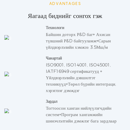
ADVANTAGES
Яагаад биднийг сонгох гэж
Технологи
Байшин доторх Р&D баг+ Ахисан
түвшний Р&D байгууламж+Сарын
үйлдвэрлэлийн хэмжээ: 3.5Мш/м
Чанартай
ISO9001, ISO14001, ISO45001,
IATF16949 сертификатууд +
Үйлдвэрлэлийн дэвшилтэт
техникүүд+Төрөл бүрийн интеграци,
хэрэглээг дэмждэг
Зардал
Тогтоосон ханган нийлүүлэгчдийн
систем+Програм хангамжийн
шинэчлэлтийн дэмжлэг бага зардлаар