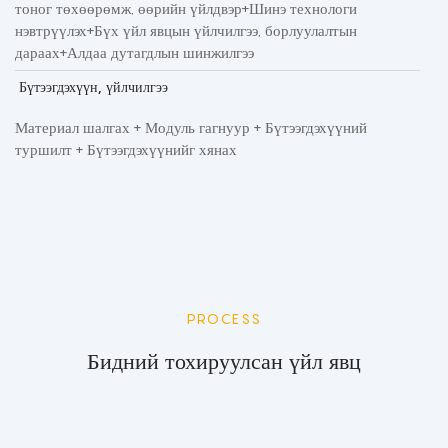
тоног төхөөрөмж, өөрийн үйлдвэр+Шинэ технологи
нэвтрүүлэх+Бүх үйл явцын үйлчилгээ, борлуулалтын
дараах+Алдаа дутагдлын шинжилгээ
Бүтээгдэхүүн, үйлчилгээ
Материал шалгах + Модуль гагнуур + Бүтээгдэхүүний
туршилт + Бүтээгдэхүүнийг хянах
PROCESS
Бидний тохируулсан үйл явц