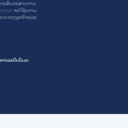
ິການປະສົມປະສານການ
Joinet ຈະໃຊ້ຄວາມ
ແບບຂອງລູກຄ້າແລະ
ລິການລະບົບນິເວດ