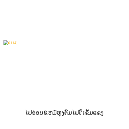
ໄຟອ່ອນ&ຫມໍ້ຫຸງຕົ້ມໄຟທີ່ເຂັ້ມແຂງ