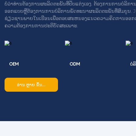
ບໍ່ວ່າທ່ານຕ້ອງການຜະລິດຕະພັນທີ່ປັບແຕ່ງເອງ, ຕ້ອງການການບໍລ
ອອກແບບຫຼືຕ້ອງການການບໍລິການພັດທະນາຜະລິດຕະພັນທີ່ສົມບູນ, 
ຊ່ຽວຊານພາຍໃນເຮືອນເພື່ອຕອບສະຫນອງແນວຄວາມຄິດການອອກ
ຄວາມຕ້ອງການການປະຕິບັດສະເພາະ.
OEM
ODM
ບໍ
ອ່ານ ຫຼາຍ ຂຶ້ນ...