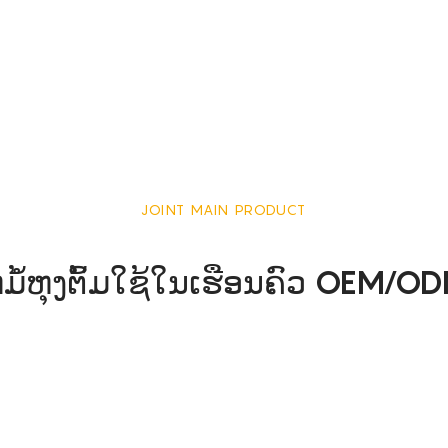
JOINT MAIN PRODUCT
ມໍ້ຫຸງຕົ້ມໃຊ້ໃນເຮືອນຄົວ OEM/O