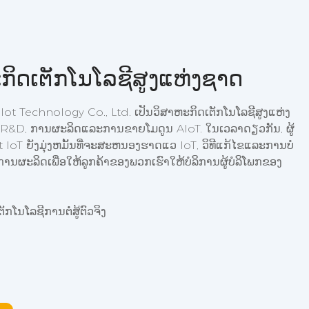
ກິດເຕັກໂນໂລຊີສູງແຫ່ງຊາດ
echnology Co., Ltd. ເປັນ​ວິ​ສາ​ຫະ​ກິດ​ເຕັກ​ໂນ​ໂລ​ຊີ​ສູງ​ແຫ່ງ​
ສດ​ໃນ R&D, ການຜະລິດແລະການຂາຍໂມດູນ AIoT. ໃນເວລາດຽວກັນ, ຜູ້
IoT ຍັງມຸ່ງຫມັ້ນທີ່ຈະສະຫນອງຮາດແວ IoT, ວິທີແກ້ໄຂແລະການບໍ
ນຜະລິດເພື່ອໃຫ້ລູກຄ້າຂອງພວກເຮົາໃຫ້ບໍລິການຜູ້ບໍລິໂພກຂອງ
ໂນໂລຊີການຕໍ່ສູ້ຕົວຈິງ