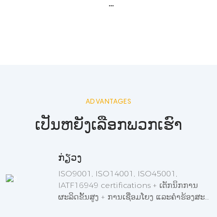
ADVANTAGES
ເປັນຫຍັງເລືອກພວກເຮົາ
ກ່ຽວງ
ISO9001, ISO14001, ISO45001,
IATF16949 certifications + ເຕັກນິກການ
ຜະລິດຂັ້ນສູງ + ການເຊື່ອມໂຍງ ແລະຄໍາຮ້ອງສະຫ
ມັກຕ່າງໆໄດ້ຮັບການສະຫນັບສະຫນູນ.