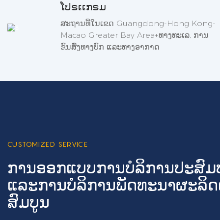
ໂປຣເເກຣມ
ສະຖານທີ່ໃນເຂດ Guangdong-Hong Kong-
Macao Greater Bay Area+ທາງທະເລ, ການ
ຂົນສົ່ງທາງບົກ ແລະທາງອາກາດ
CUSTOMIZED SERVICE
ການອອກແບບການບໍລິການປະສົ
ແລະການບໍລິການພັດທະນາຜະລິດຕ
ສົມບູນ