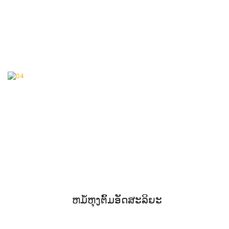
ຫມໍ້ຫຸງຕົ້ມອັດສະລິຍະ