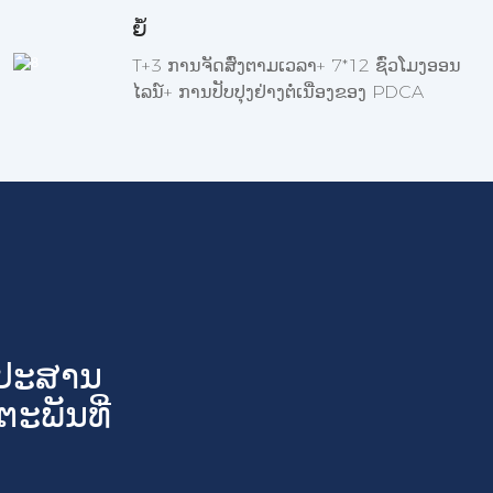
ຍໍ້
T+3 ການຈັດສົ່ງຕາມເວລາ+ 7*12 ຊົ່ວໂມງອອນ
ໄລນ໌+ ການປັບປຸງຢ່າງຕໍ່ເນື່ອງຂອງ PDCA
ມປະສານ
ະພັນທີ່