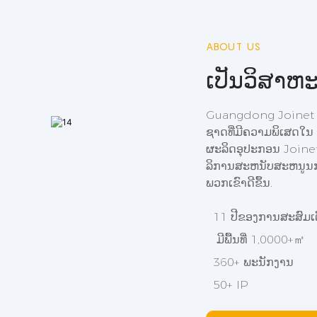
ABOUT US
ເປັນວິສາຫະ
Guangdong Joinet Iot T
ຊາດ​ທີ່​ມີ​ຄວາມ​ພິ​ເ
ຜະລິດອຸປະກອນ Joinet 
ລິການສະຫນັບສະຫນູນກາ
ພວກເຂົາດີຂຶ້ນ.
11 ປີຂອງການສະສົມເຕັກ
ມີພື້ນທີ່ 1,0000+㎡
360+ ພະນັກງານ
50+ IP