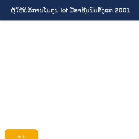
ຜູ້ໃຫ້ບໍລິການໂມດູນ Iot ມືອາຊີບນັບຕັ້ງແຕ່ 2001
ອ່ານ