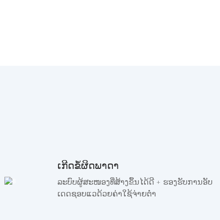
ເກີດຂໍ້ຜິດພາດາ
ລະບົບຜູ້ສະໜອງທີ່ສ້າງຂຶ້ນໄດ້ດີ + ຮອງຮັບການອັບ
ເດດຊອບແວດ້ວຍຄ່າໃຊ້ຈ່າຍຕໍ່າ