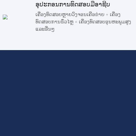
ອຸປະກອນການທົດສອບມືອາຊີບ
ເຄື່ອງທົດສອບຫຼາຍວົງຈອນເຄືອຂ່າຍ + ເຄື່ອງ
ທົດສອບການຮົ່ວໄຫຼ + ເຄື່ອງທົດສອບອຸນຫະພູມສູງ
ແລະອື່ນໆ