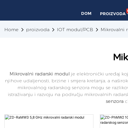
DOM
PROIZVODA
Home
proizvoda
IOT modul/PCB
Mikrovalni 
Mik
Mikrovalni radarski modul
je elektronički uređaj k
njihove udaljenosti, brzine i smjera kretanja, a našir
mikrovalnog radarskog senzora mogu se razlikov
istraživanju i razvoju na području mikrovalnih radar
senzora
c