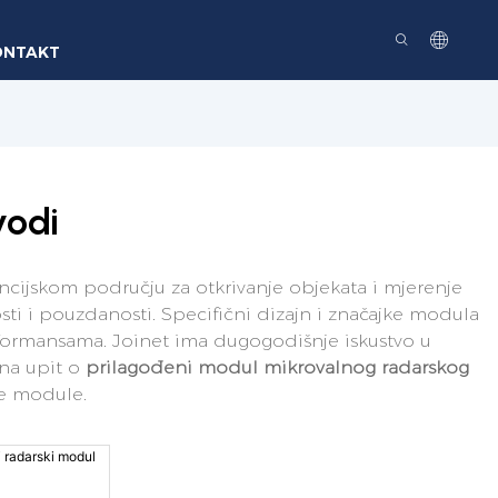
ONTAKT
vodi
encijskom području za otkrivanje objekata i mjerenje
osti i pouzdanosti. Specifični dizajn i značajke modula
rformansama. Joinet ima dugogodišnje iskustvo u
 na upit o
prilagođeni modul mikrovalnog radarskog
ke module.