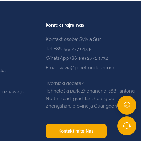
Kontaktirajte nas
Kontakt osoba: Sylvia Sun
Tel: +86 199 2771 4732
WhatsApp:+86 199 2771 4732
Email:sylvia@joinetmodule.com
aka
Tvornički dodatak:
Tehnološki park Zhongneng, 168 Tanlong
epoznavanje
North Road, grad Tanzhou, grad
Zhongshan, provincija Guangdong
Kontaktirajte Nas