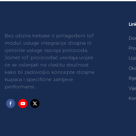
Lin
Bez obzira trebate li prilagođeni IoT
Do
modul, usluge integracije dizajna ili
Pro
cjelovite usluge razvoja proizvoda,
Joinet IoT proizvođač uređaja uvijek
Us
će se oslanjati na vlastitu stručnost
Ok
kako bi zadovoljio koncepte dizajna
Rij
kupaca i specifične zahtjeve
performansi.
Vije
Kon