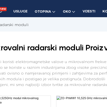
new
USLUGE
VIJESTI
K
OTOPINA
OKO
radarski moduli
rovalni radarski moduli Proiz
oji koristi elektromagnetske valove u mikrovalnom frekv
oko se koriste u raznim industrijama zbog visoke precizn
ati ovisno o namjeravanoj primjeni i zahtjevima za pe
skih modula i postigao je velika postignuća. Dobrodošli
ijeni, mi smo najbolji izbor tvrtke za mikrovalne radars