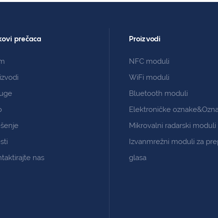
kovi prečaca
Proizvodi
m
NFC moduli
izvodi
WiFi moduli
luge
Bluetooth moduli
o
Elektroničke oznake&Ozn
ešenje
Mikrovalni radarski moduli
sti
Izvanmrežni moduli za pr
taktirajte nas
glasa