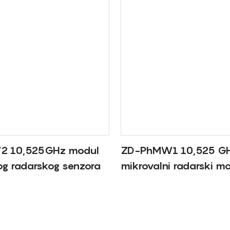
 10,525GHz modul
ZD-PhMW1 10,525 G
og radarskog senzora
mikrovalni radarski m