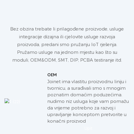
Bez obzira trebate li prilagođene proizvode, usluge
integracije dizajna ili cjelovite usluge razvoja
proizvoda, predani smo pružanju IoT rješenja.
Pružamo usluge na jednom mjestu kao što su
moduli, OEM&ODM, SMT, DIP, PCBA testiranje itd.
OEM
Joinet ima vlastitu proizvodnu liniju i
tvornicu, a surađivali smo s mnogim
poznatim domaćim poduzećima.
nudimo niz usluga koje vam pomažu
da vrijeme potrebno za razvoj i
upravljanje konceptom pretvorite u
konačni proizvod
Upit