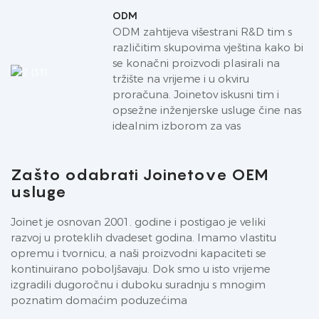
ODM
ODM zahtijeva višestrani R&D tim s
različitim skupovima vještina kako bi
se konačni proizvodi plasirali na
tržište na vrijeme i u okviru
proračuna. Joinetov iskusni tim i
opsežne inženjerske usluge čine nas
idealnim izborom za vas
Zašto odabrati Joinetove OEM
usluge
Joinet je osnovan 2001. godine i postigao je veliki
razvoj u proteklih dvadeset godina. Imamo vlastitu
opremu i tvornicu, a naši proizvodni kapaciteti se
kontinuirano poboljšavaju. Dok smo u isto vrijeme
izgradili dugoročnu i duboku suradnju s mnogim
poznatim domaćim poduzećima