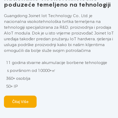
poduzeće temeljeno na tehnologiji
Guangdong Joinet Iot Technology Co., Ltd. je
nacionalna visokotehnološka tvrtka temeljena na
tehnologiji specijalizirana za R&D, proizvodnja i prodaja
AIoT modula. Dok je u isto vrijeme proizvođač Joinet IoT
uređaja također predan pružanju IoT hardvera, rješenja i
usluga podrške proizvodnji kako bi našim klijentima
omogućili da bolje služe svojim potrošačima
11 godina stvarne akumulacije borbene tehnologije
s površinom od 10000+㎡
360+ osoblja
50+ IP
Čitaj Više