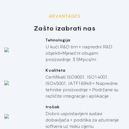
ADVANTAGES
Zašto izabrati nas
Tehnologija
U kući R&D tim + napredni R&D
objekti+Mjesečni obujam
proizvodnje: 3.5Mpcs/m
Kvaliteta
Certifikati ISO9001, ISO14001,
ISO45001, IATF16949 + Napredne
tehnike proizvodnje + Podržane su
različite integracije i aplikacije
trošak
Dobro uspostavljeni sustavi
dobavljača + podrška za ažuriranje
softvera uz nisku cijenu