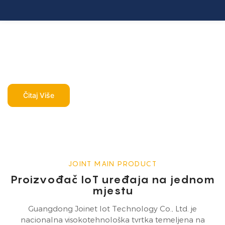
Pružatelj IoT
usluga na
jednom mjestu
Čitaj Više
JOINT MAIN PRODUCT
Proizvođač IoT uređaja na jednom
mjestu
Guangdong Joinet Iot Technology Co., Ltd. je
nacionalna visokotehnološka tvrtka temeljena na