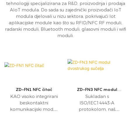
tehnologiji specijalizirana za R&D, proizvodnja i prodaja
AIoT modula. Do sada su zajednički proizvođači IoT
modula djelovali u nizu sektora, pokrivajući Iot
aplikacijske module kao što su RFID/NFC RF moduli,
radarski moduli, Bluetooth moduli, glasovni moduli i wifi
moduli.
ZD-FN1 NFC čitač
ZD-FN3 NFC modul
dvostrukog sučelja
KAO visoko integrirani
Sukladan s
beskontaktni
ISO/IEC14443-A
komunikacijski modul,
protokolom, naš
ZD-FN1 NFC čitač radi
modul 2. generacije -
ispod 13,56MHz i
ZD-FN3, dizajniran je
podržava dvije vrste
za podatkovnu