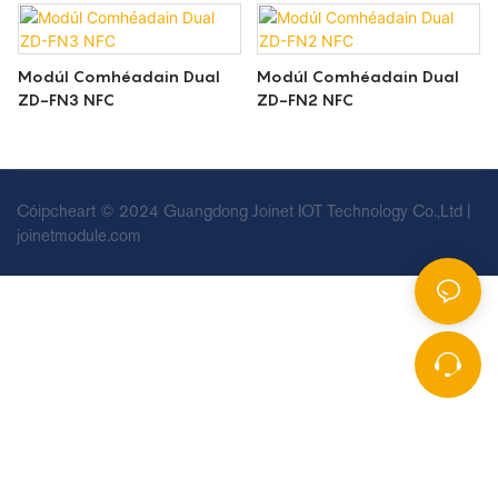
Modúl Comhéadain Dual
Modúl Comhéadain Dual
ZD-FN3 NFC
ZD-FN2 NFC
Cóipcheart © 2024 Guangdong Joinet IOT Technology Co.,Ltd |
joinetmodule.com