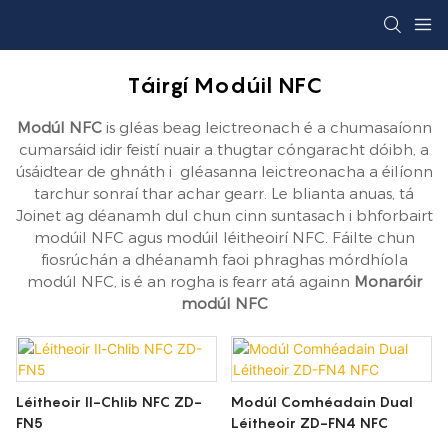
Táirgí Modúil NFC
Modúl NFC
is gléas beag leictreonach é a chumasaíonn
cumarsáid idir feistí nuair a thugtar cóngaracht dóibh, a
úsáidtear de ghnáth i gléasanna leictreonacha a éilíonn
tarchur sonraí thar achar gearr. Le blianta anuas, tá
Joinet ag déanamh dul chun cinn suntasach i bhforbairt
modúil NFC agus modúil léitheoirí NFC. Fáilte chun
fiosrúchán a dhéanamh faoi phraghas mórdhíola
modúl NFC, is é an rogha is fearr atá againn
Monaróir
modúl NFC
Léitheoir Il-Chlib NFC ZD-
Modúl Comhéadain Dual
FN5
Léitheoir ZD-FN4 NFC